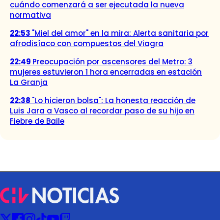
cuándo comenzará a ser ejecutada la nueva
normativa
22:53
"Miel del amor" en la mira: Alerta sanitaria por
afrodisíaco con compuestos del Viagra
22:49
Preocupación por ascensores del Metro: 3
mujeres estuvieron 1 hora encerradas en estación
La Granja
22:38
"Lo hicieron bolsa": La honesta reacción de
Luis Jara a Vasco al recordar paso de su hijo en
Fiebre de Baile