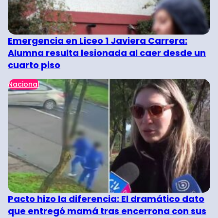
Emergencia en Liceo 1 Javiera Carrera:
Alumna resulta lesionada al caer desde un
cuarto piso
Nacional
Pacto hizo la diferencia: El dramático dato
que entregó mamá tras encerrona con sus