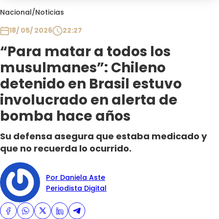
Club De La Comedia
Nacional
/
Noticias
Contigo en Directo
18/ 05/ 2026
22:27
Plan Perfecto
“Para matar a todos los
El Tiempo
musulmanes”: Chileno
Sabingo
Todos Los Programas
detenido en Brasil estuvo
involucrado en alerta de
bomba hace años
Su defensa asegura que estaba medicado y
que no recuerda lo ocurrido.
Por Daniela Aste
Periodista Digital