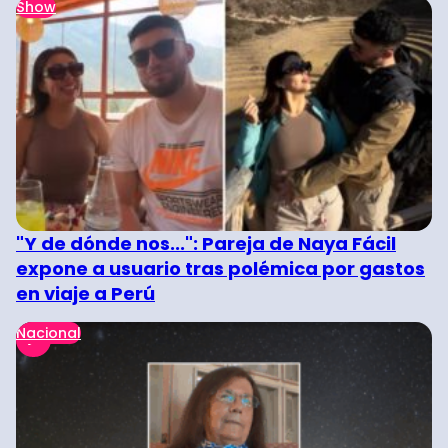
Show
"Y de dónde nos...": Pareja de Naya Fácil
expone a usuario tras polémica por gastos
en viaje a Perú
Nacional