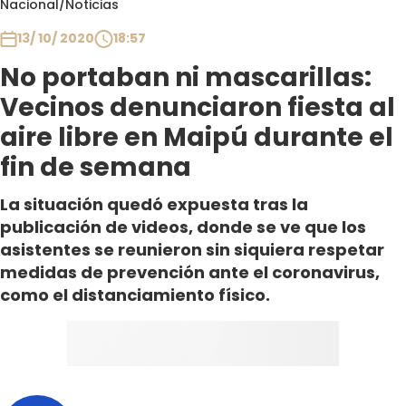
Nacional
/
Noticias
Club De La Comedia
Contigo en Directo
13/ 10/ 2020
18:57
Plan Perfecto
No portaban ni mascarillas:
El Tiempo
Vecinos denunciaron fiesta al
Sabingo
aire libre en Maipú durante el
Todos Los Programas
fin de semana
La situación quedó expuesta tras la
publicación de videos, donde se ve que los
asistentes se reunieron sin siquiera respetar
medidas de prevención ante el coronavirus,
como el distanciamiento físico.