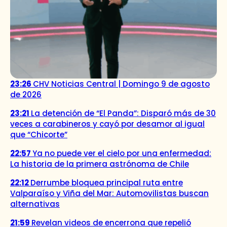
23:26
CHV Noticias Central | Domingo 9 de agosto
de 2026
23:21
La detención de “El Panda”: Disparó más de 30
veces a carabineros y cayó por desamor al igual
que “Chicorte”
22:57
Ya no puede ver el cielo por una enfermedad:
La historia de la primera astrónoma de Chile
22:12
Derrumbe bloquea principal ruta entre
Valparaíso y Viña del Mar: Automovilistas buscan
alternativas
21:59
Revelan videos de encerrona que repelió