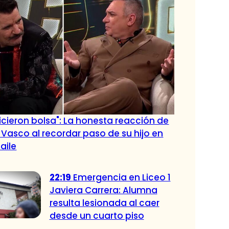
hicieron bolsa": La honesta reacción de
a Vasco al recordar paso de su hijo en
aile
22:19
Emergencia en Liceo 1
Javiera Carrera: Alumna
resulta lesionada al caer
desde un cuarto piso