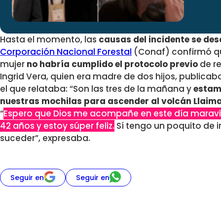
Hasta el momento, las
causas del incidente se de
Corporación Nacional Forestal
(Conaf) confirmó qu
mujer
no habría cumplido el protocolo previo
de re
Ingrid Vera, quien era madre de dos hijos, publicab
el que relataba: “Son las tres de la mañana y
estam
nuestras mochilas para ascender al volcán Llaima
“
Espero que Dios me acompañe en este día maravil
42 años y estoy súper feliz.
Sí tengo un poquito de 
suceder”, expresaba.
Seguir en
Seguir en