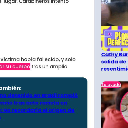
l lugar. Carabineros intentó
Cathy Bar
víctima había fallecido, y solo
salida de 
tar su cuerpo
tras un amplio
resentimi
Te ayuda
también:
no detenido en Brasil rompió
lencio tras acto racista en
: No recordaría el origen de
a