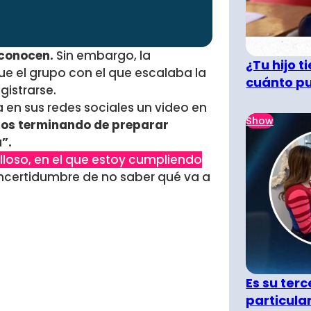
sconocen.
Sin embargo, la
¿Tu hijo 
e el grupo con el que escalaba la
cuánto pu
gistrarse.
a en sus redes sociales un video en
Show
os terminando de preparar
”.
loso, en el que estoy cumpliendo
incertidumbre de no saber qué va a
Es su terc
particula