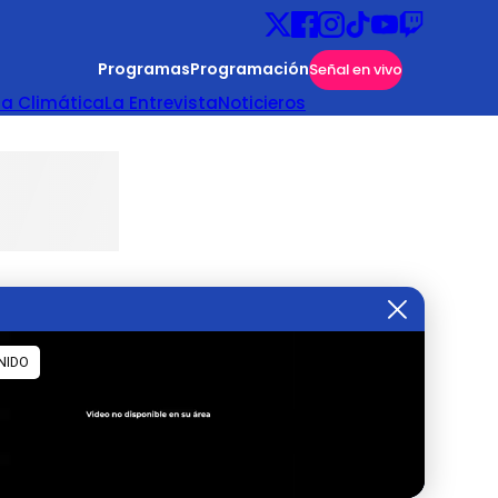
Programas
Programación
Señal en vivo
ta Climática
La Entrevista
Noticieros