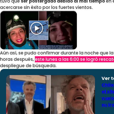
tuvo que
ser postergado debido al mal tiempo
en e
acercarse sin éxito por los fuertes vientos.
Aún así, se pudo confirmar durante la noche que la 
horas después,
este lunes a las 6:00 se logró resca
despliegue de búsqueda.
Ver 
Chile
el si
vuelo
su ir