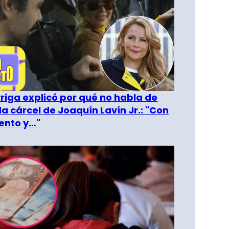
riga explicó por qué no habla de
la cárcel de Joaquín Lavín Jr.: "Con
ento y…"