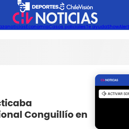
azanoticias
Economía
Casos policiales
Te ayuda
Show
Aler
cticaba
onal Conguillío en