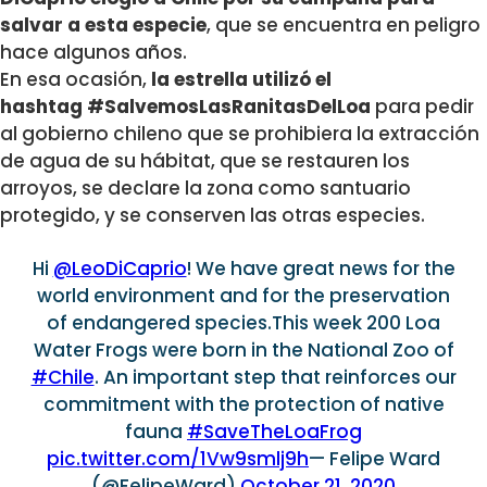
salvar a esta especie
, que se encuentra en peligro
hace algunos años.
En esa ocasión,
la estrella utilizó el
hashtag #SalvemosLasRanitasDelLoa
para pedir
al gobierno chileno que se prohibiera la extracción
de agua de su hábitat, que se restauren los
arroyos, se declare la zona como santuario
protegido, y se conserven las otras especies.
Hi
@LeoDiCaprio
! We have great news for the
world environment and for the preservation
of endangered species.This week 200 Loa
Water Frogs were born in the National Zoo of
#Chile
. An important step that reinforces our
commitment with the protection of native
fauna
#SaveTheLoaFrog
pic.twitter.com/1Vw9smlj9h
— Felipe Ward
(@FelipeWard)
October 21, 2020