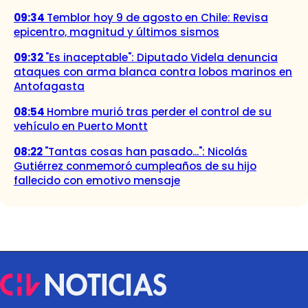
09:34
Temblor hoy 9 de agosto en Chile: Revisa
epicentro, magnitud y últimos sismos
09:32
"Es inaceptable": Diputado Videla denuncia
ataques con arma blanca contra lobos marinos en
Antofagasta
08:54
Hombre murió tras perder el control de su
vehículo en Puerto Montt
08:22
"Tantas cosas han pasado...": Nicolás
Gutiérrez conmemoró cumpleaños de su hijo
fallecido con emotivo mensaje