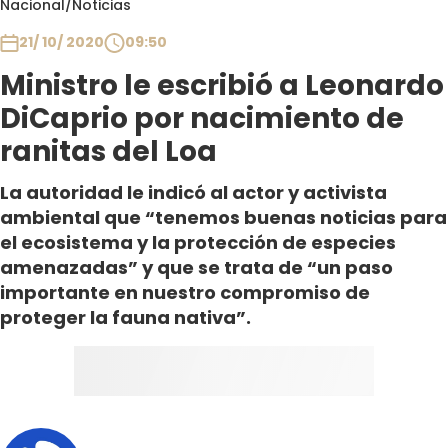
Nacional
/
Noticias
Club De La Comedia
Contigo en Directo
21/ 10/ 2020
09:50
Plan Perfecto
Ministro le escribió a Leonardo
El Tiempo
DiCaprio por nacimiento de
Sabingo
ranitas del Loa
Todos Los Programas
La autoridad le indicó al actor y activista
ambiental que “tenemos buenas noticias para
el ecosistema y la protección de especies
amenazadas” y que se trata de “un paso
importante en nuestro compromiso de
proteger la fauna nativa”.