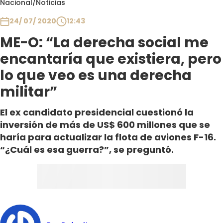
Nacional
/
Noticias
Club De La Comedia
Contigo en Directo
24/ 07/ 2020
12:43
Plan Perfecto
ME-O: “La derecha social me
El Tiempo
encantaría que existiera, pero
Sabingo
lo que veo es una derecha
Todos Los Programas
militar”
El ex candidato presidencial cuestionó la
inversión de más de US$ 600 millones que se
haría para actualizar la flota de aviones F-16.
“¿Cuál es esa guerra?”, se preguntó.