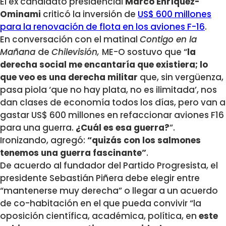
El ex candidato presidencial
Marco Enríquez-
Ominami
criticó la inversión de
US$ 600 millones
para la renovación de flota en los aviones F-16
.
En conversación con el matinal
Contigo en la
Mañana
de
Chilevisión,
ME-O sostuvo que “
la
derecha social me encantaría que existiera; lo
que veo es una derecha militar
que, sin vergüenza,
pasa piola ‘que no hay plata, no es ilimitada’, nos
dan clases de economía todos los días, pero van a
gastar US$ 600 millones
en refaccionar aviones F16
para una guerra.
¿Cuál es esa guerra?
”.
Ironizando, agregó:
“quizás con los salmones
tenemos una guerra fascinante”
.
De acuerdo al fundador del Partido Progresista, el
presidente Sebastián Piñera debe elegir entre
“mantenerse muy derecha” o llegar a un acuerdo
de co-habitación en el que pueda convivir “la
oposición científica, académica, política, en
este