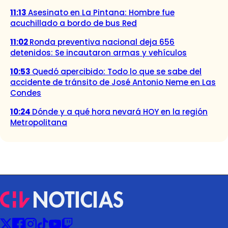
11:13
Asesinato en La Pintana: Hombre fue
acuchillado a bordo de bus Red
11:02
Ronda preventiva nacional deja 656
detenidos: Se incautaron armas y vehículos
10:53
Quedó apercibido: Todo lo que se sabe del
accidente de tránsito de José Antonio Neme en Las
Condes
10:24
Dónde y a qué hora nevará HOY en la región
Metropolitana