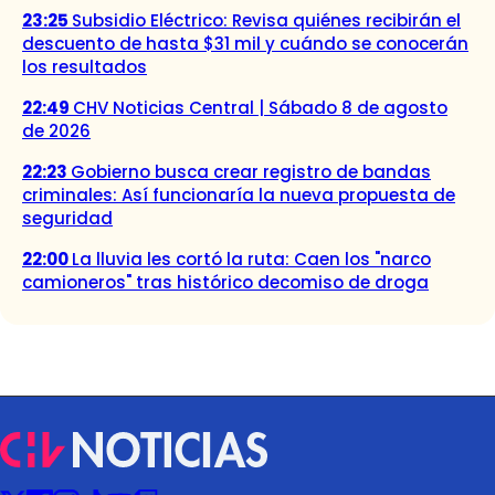
23:25
Subsidio Eléctrico: Revisa quiénes recibirán el
descuento de hasta $31 mil y cuándo se conocerán
los resultados
22:49
CHV Noticias Central | Sábado 8 de agosto
de 2026
22:23
Gobierno busca crear registro de bandas
criminales: Así funcionaría la nueva propuesta de
seguridad
22:00
La lluvia les cortó la ruta: Caen los "narco
camioneros" tras histórico decomiso de droga