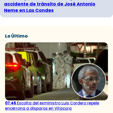
accidente de tránsito de José Antonio
Neme en Las Condes
Lo Último
07:46
Escolta del exministro Luis Cordero repele
encerrona a disparos en Vitacura