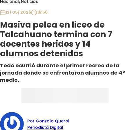
Nacional
/
Noticias
Club De La Comedia
Contigo en Directo
12/ 05/ 2026
16:56
Plan Perfecto
Masiva pelea en liceo de
El Tiempo
Talcahuano termina con 7
Sabingo
docentes heridos y 14
Todos Los Programas
alumnos detenidos
Todo ocurrió durante el primer recreo de la
jornada donde se enfrentaron alumnos de 4°
medio.
Por Gonzalo Querol
Periodista Digital