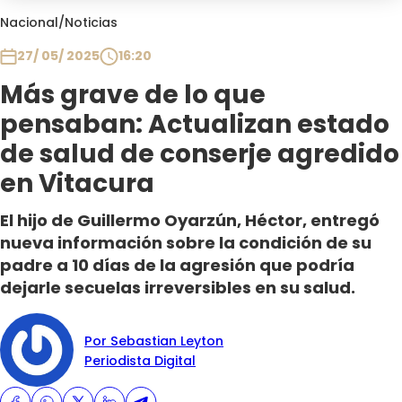
Club De La Comedia
Nacional
/
Noticias
Contigo en Directo
27/ 05/ 2025
16:20
Plan Perfecto
Más grave de lo que
El Tiempo
pensaban: Actualizan estado
Sabingo
Todos Los Programas
de salud de conserje agredido
en Vitacura
El hijo de Guillermo Oyarzún, Héctor, entregó
nueva información sobre la condición de su
padre a 10 días de la agresión que podría
dejarle secuelas irreversibles en su salud.
Por Sebastian Leyton
Periodista Digital