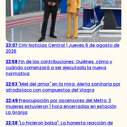
23:07
CHV Noticias Central | Jueves 6 de agosto de
2026
22:58
Fin de las contribuciones: Quiénes, cómo y
cuándo comenzará a ser ejecutada la nueva
normativa
22:53
"Miel del amor" en la mira: Alerta sanitaria por
afrodisíaco con compuestos del Viagra
22:49
Preocupación por ascensores del Metro: 3
mujeres estuvieron 1 hora encerradas en estación
La Granja
22:38
"Lo hicieron bolsa": La honesta reacción de