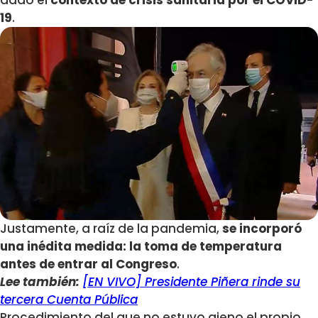
dado el
contexto de crisis sanitaria por el COVID-
19
.
Justamente, a raíz de la pandemia,
se incorporó
una inédita medida: la toma de temperatura
antes de entrar al Congreso
.
Lee también:
[EN VIVO] Presidente Piñera rinde su
tercera Cuenta Pública
Procedimiento del que no estuvo ajeno el propio