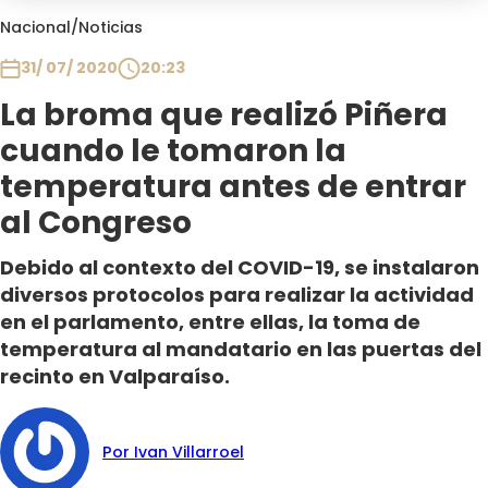
Club De La Comedia
Nacional
/
Noticias
Contigo en Directo
31/ 07/ 2020
20:23
Plan Perfecto
La broma que realizó Piñera
El Tiempo
cuando le tomaron la
Sabingo
Todos Los Programas
temperatura antes de entrar
al Congreso
Debido al contexto del COVID-19, se instalaron
diversos protocolos para realizar la actividad
en el parlamento, entre ellas, la toma de
temperatura al mandatario en las puertas del
recinto en Valparaíso.
Por Ivan Villarroel