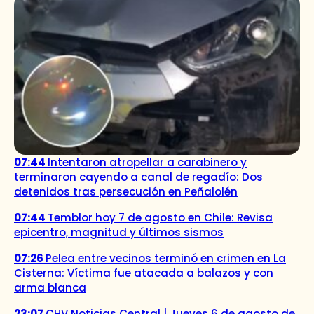
07:44
Intentaron atropellar a carabinero y
terminaron cayendo a canal de regadío: Dos
detenidos tras persecución en Peñalolén
07:44
Temblor hoy 7 de agosto en Chile: Revisa
epicentro, magnitud y últimos sismos
07:26
Pelea entre vecinos terminó en crimen en La
Cisterna: Víctima fue atacada a balazos y con
arma blanca
23:07
CHV Noticias Central | Jueves 6 de agosto de