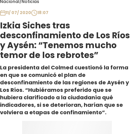
Nacional
/
Noticias
Club De La Comedia
Contigo en Directo
11/ 07/ 2020
18:07
Plan Perfecto
Izkia Siches tras
El Tiempo
desconfinamiento de Los Ríos
Sabingo
y Aysén: “Tenemos mucho
Todos Los Programas
temor de los rebrotes”
La presidenta del Colmed cuestionó la forma
en que se comunicó el plan de
desconfinamiento de las regiones de Aysén y
Los Ríos. “Hubiéramos preferido que se
hubiera clarificado a la ciudadanía qué
indicadores, si se deterioran, harían que se
volviera a etapas de confinamiento”.