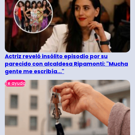
Actriz reveló insólito episodio por su
parecido con alcaldesa Ripamonti: "Mucha
gente me escribía..."
Te ayuda