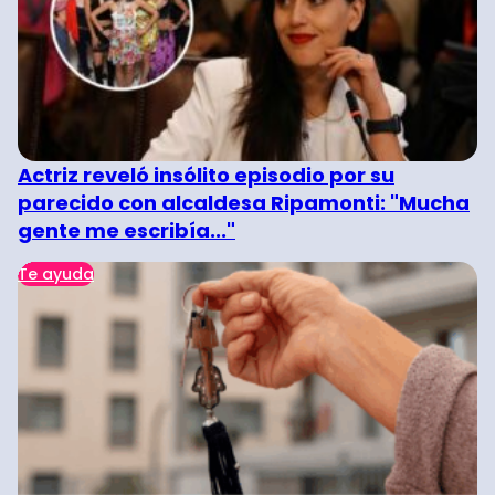
Actriz reveló insólito episodio por su
parecido con alcaldesa Ripamonti: "Mucha
gente me escribía..."
Te ayuda