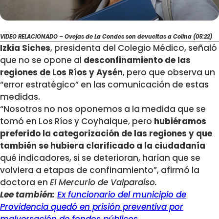
VIDEO RELACIONADO – Ovejas de La Condes son devueltas a Colina (05:22)
Izkia Siches
, presidenta del Colegio Médico, señaló
que no se opone al
desconfinamiento de las
regiones de Los Ríos y Aysén
, pero que observa un
“error estratégico” en las comunicación de estas
medidas.
“Nosotros no nos oponemos a la medida que se
tomó en Los Ríos y Coyhaique, pero
hubiéramos
preferido la categorización de las regiones y que
también se hubiera clarificado a la ciudadanía
qué indicadores, si se deterioran, harían que se
volviera a etapas de confinamiento”, afirmó la
doctora en
El Mercurio de Valparaíso.
Lee también:
Ex funcionario del municipio de
Providencia quedó en prisión preventiva por
malversación de fondos públicos