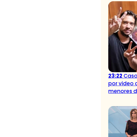
23:22
Caso
por video 
menores 