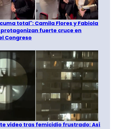
 cuma total": Camila Flores y Fabiola
 protagonizan fuerte cruce en
del Congreso
e video tras femicidio frustrado: Así