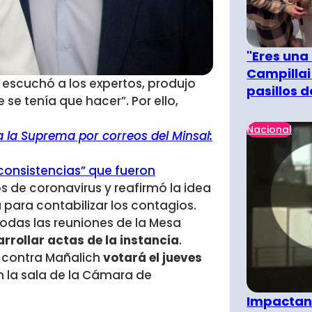
"Eres una
Campillai
 escuchó a los expertos, produjo
pasillos 
 se tenía que hacer”. Por ello,
Nacional
a la Suprema por correos del Minsal:
consistencias” que fueron
s de coronavirus y reafirmó la idea
a para contabilizar los contagios.
 todas las reuniones de la Mesa
arrollar actas de la instancia
.
l contra Mañalich
votará el jueves
n la sala de la Cámara de
Impactant