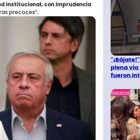
ad institucional, con imprudencia
uras precoces”.
"¡Bájate!
plena vía 
fueron in
Nacional