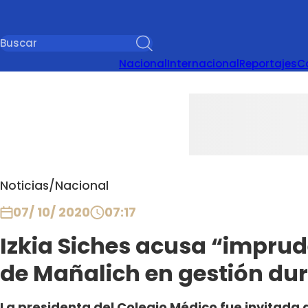
Nacional
Internacional
Reportajes
C
Noticias
/
Nacional
07/ 10/ 2020
07:17
Izkia Siches acusa “impru
de Mañalich en gestión du
La presidenta del Colegio Médico fue invitada 