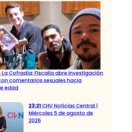
 La Cofradía: Fiscalía abre investigación
con comentarios sexuales hacia
de edad
23:21
CHV Noticias Central |
Miércoles 5 de agosto de
2026