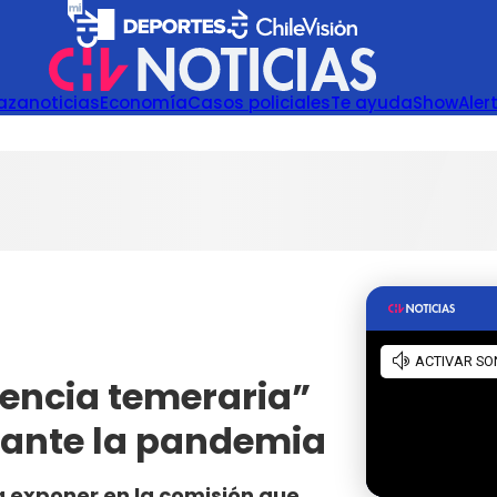
azanoticias
Economía
Casos policiales
Te ayuda
Show
Aler
dencia temeraria”
rante la pandemia
a exponer en la comisión que