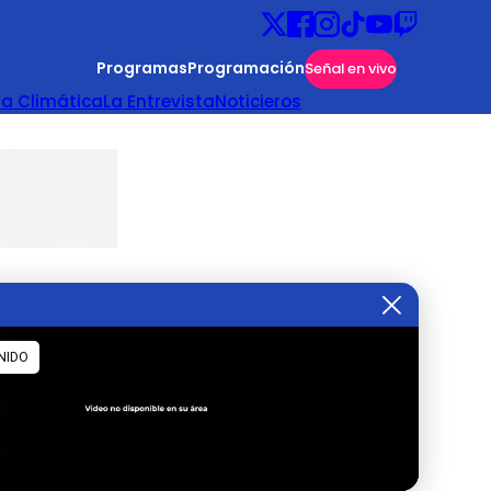
Programas
Programación
Señal en vivo
ta Climática
La Entrevista
Noticieros