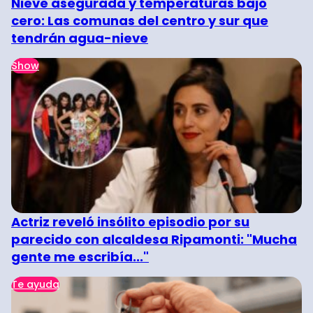
Nieve asegurada y temperaturas bajo
cero: Las comunas del centro y sur que
tendrán agua-nieve
Show
Actriz reveló insólito episodio por su
parecido con alcaldesa Ripamonti: "Mucha
gente me escribía..."
Te ayuda