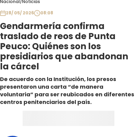
Nacional
/
Noticias
Club De La Comedia
Contigo en Directo
28/ 05/ 2026
08:08
Plan Perfecto
Gendarmería confirma
El Tiempo
traslado de reos de Punta
Sabingo
Peuco: Quiénes son los
Todos Los Programas
presidiarios que abandonan
la cárcel
De acuerdo con la Institución, los presos
presentaron una carta “de manera
voluntaria” para ser reubicados en diferentes
centros penitenciarios del país.