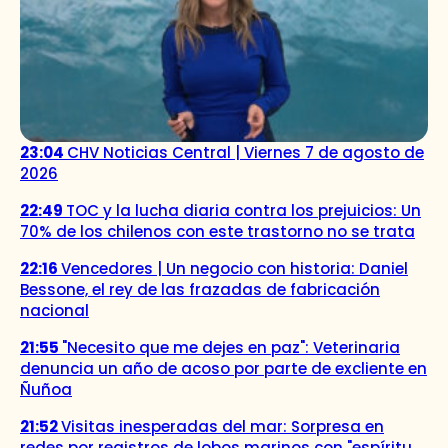
23:04
CHV Noticias Central | Viernes 7 de agosto de
2026
22:49
TOC y la lucha diaria contra los prejuicios: Un
70% de los chilenos con este trastorno no se trata
22:16
Vencedores | Un negocio con historia: Daniel
Bessone, el rey de las frazadas de fabricación
nacional
21:55
"Necesito que me dejes en paz": Veterinaria
denuncia un año de acoso por parte de excliente en
Ñuñoa
21:52
Visitas inesperadas del mar: Sorpresa en
redes por registros de lobos marinos con "espíritu