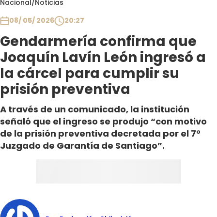
Nacional
/
Noticias
Club De La Comedia
Contigo en Directo
08/ 05/ 2026
20:27
Plan Perfecto
Gendarmería confirma que
El Tiempo
Joaquín Lavín León ingresó a
Sabingo
la cárcel para cumplir su
Todos Los Programas
prisión preventiva
A través de un comunicado, la institución
señaló que el ingreso se produjo “con motivo
de la prisión preventiva decretada por el 7°
Juzgado de Garantía de Santiago”.