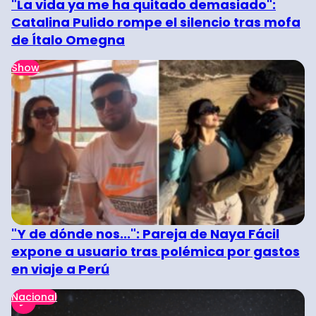
"La vida ya me ha quitado demasiado":
Catalina Pulido rompe el silencio tras mofa
de Ítalo Omegna
Show
"Y de dónde nos...": Pareja de Naya Fácil
expone a usuario tras polémica por gastos
en viaje a Perú
Nacional