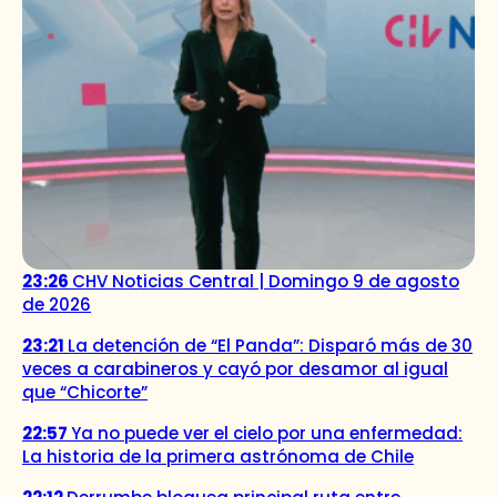
23:26
CHV Noticias Central | Domingo 9 de agosto
de 2026
23:21
La detención de “El Panda”: Disparó más de 30
veces a carabineros y cayó por desamor al igual
que “Chicorte”
22:57
Ya no puede ver el cielo por una enfermedad:
La historia de la primera astrónoma de Chile