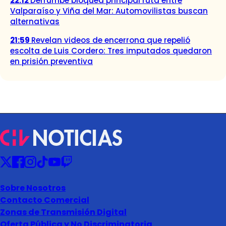
22:12
Derrumbe bloquea principal ruta entre
Valparaíso y Viña del Mar: Automovilistas buscan
alternativas
21:59
Revelan videos de encerrona que repelió
escolta de Luis Cordero: Tres imputados quedaron
en prisión preventiva
Sobre Nosotros
Contacto Comercial
Zonas de Transmisión Digital
Oferta Pública y No Discriminatoria