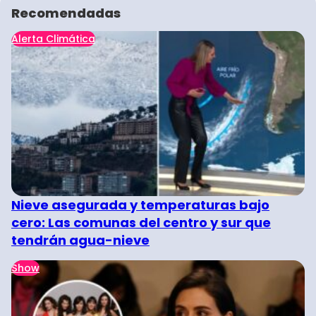
Recomendadas
Alerta Climática
Nieve asegurada y temperaturas bajo
cero: Las comunas del centro y sur que
tendrán agua-nieve
Show