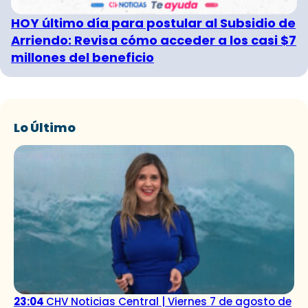
HOY último día para postular al Subsidio de
Arriendo: Revisa cómo acceder a los casi $7
millones del beneficio
Lo Último
23:04
CHV Noticias Central | Viernes 7 de agosto de