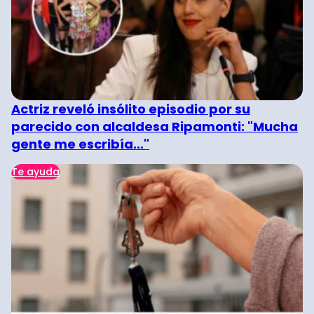
Actriz reveló insólito episodio por su
parecido con alcaldesa Ripamonti: "Mucha
gente me escribía..."
Te ayuda