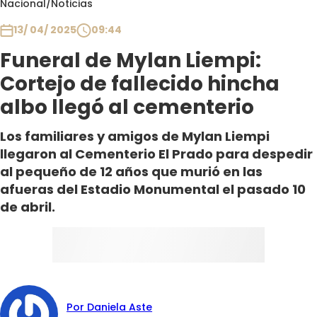
Nacional
/
Noticias
Club De La Comedia
Contigo en Directo
13/ 04/ 2025
09:44
Plan Perfecto
Funeral de Mylan Liempi:
El Tiempo
Cortejo de fallecido hincha
Sabingo
albo llegó al cementerio
Todos Los Programas
Los familiares y amigos de Mylan Liempi
llegaron al Cementerio El Prado para despedir
al pequeño de 12 años que murió en las
afueras del Estadio Monumental el pasado 10
de abril.
Por Daniela Aste