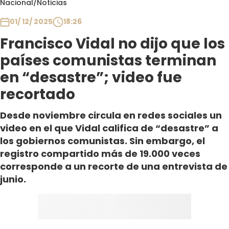
Nacional
/
Noticias
Club De La Comedia
Contigo en Directo
01/ 12/ 2025
18:26
Plan Perfecto
Francisco Vidal no dijo que los
El Tiempo
países comunistas terminan
Sabingo
en “desastre”; video fue
Todos Los Programas
recortado
Desde noviembre circula en redes sociales un
video en el que Vidal califica de “desastre” a
los gobiernos comunistas. Sin embargo, el
registro compartido más de 19.000 veces
corresponde a un recorte de una entrevista de
junio.