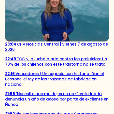
23:04
CHV Noticias Central | Viernes 7 de agosto de
2026
22:49
TOC y la lucha diaria contra los prejuicios: Un
70% de los chilenos con este trastorno no se trata
22:16
Vencedores | Un negocio con historia: Daniel
Bessone, el rey de las frazadas de fabricación
nacional
21:55
"Necesito que me dejes en paz": Veterinaria
denuncia un año de acoso por parte de excliente en
Ñuñoa
21:52
Visitas inesperadas del mar: Sorpresa en