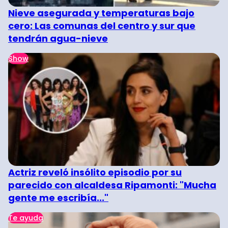
Nieve asegurada y temperaturas bajo
cero: Las comunas del centro y sur que
tendrán agua-nieve
Show
Actriz reveló insólito episodio por su
parecido con alcaldesa Ripamonti: "Mucha
gente me escribía..."
Te ayuda