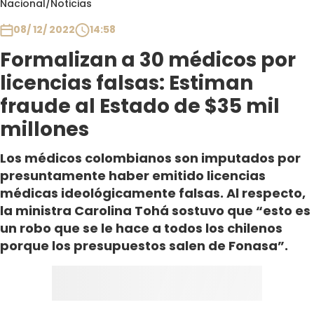
Nacional
/
Noticias
Club De La Comedia
Contigo en Directo
08/ 12/ 2022
14:58
Plan Perfecto
Formalizan a 30 médicos por
El Tiempo
licencias falsas: Estiman
Sabingo
fraude al Estado de $35 mil
Todos Los Programas
millones
Los médicos colombianos son imputados por
presuntamente haber emitido licencias
médicas ideológicamente falsas. Al respecto,
la ministra Carolina Tohá sostuvo que “esto es
un robo que se le hace a todos los chilenos
porque los presupuestos salen de Fonasa”.