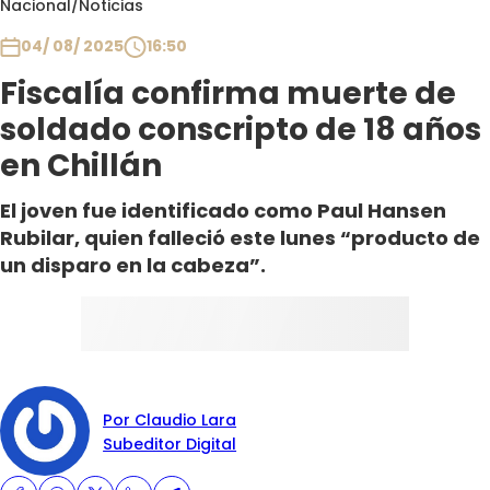
Nacional
/
Noticias
Club De La Comedia
Contigo en Directo
04/ 08/ 2025
16:50
Plan Perfecto
Fiscalía confirma muerte de
El Tiempo
soldado conscripto de 18 años
Sabingo
en Chillán
Todos Los Programas
El joven fue identificado como Paul Hansen
Rubilar, quien falleció este lunes “producto de
un disparo en la cabeza”.
Por Claudio Lara
Subeditor Digital