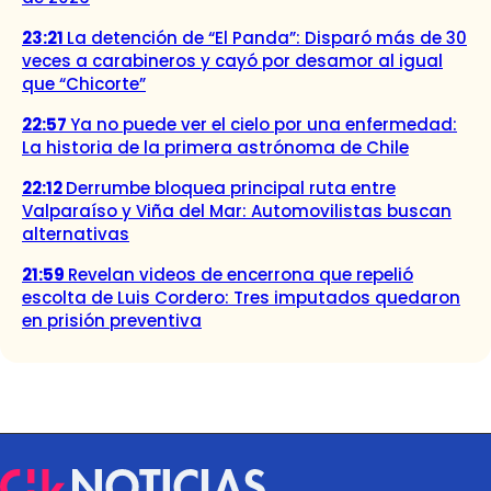
23:21
La detención de “El Panda”: Disparó más de 30
veces a carabineros y cayó por desamor al igual
que “Chicorte”
22:57
Ya no puede ver el cielo por una enfermedad:
La historia de la primera astrónoma de Chile
22:12
Derrumbe bloquea principal ruta entre
Valparaíso y Viña del Mar: Automovilistas buscan
alternativas
21:59
Revelan videos de encerrona que repelió
escolta de Luis Cordero: Tres imputados quedaron
en prisión preventiva