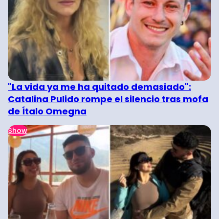
"La vida ya me ha quitado demasiado":
Catalina Pulido rompe el silencio tras mofa
de Ítalo Omegna
Show