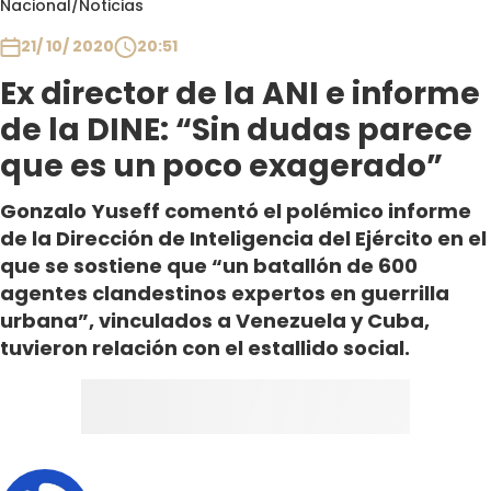
Nacional
/
Noticias
Club De La Comedia
Contigo en Directo
21/ 10/ 2020
20:51
Plan Perfecto
Ex director de la ANI e informe
El Tiempo
de la DINE: “Sin dudas parece
Sabingo
que es un poco exagerado”
Todos Los Programas
Gonzalo Yuseff comentó el polémico informe
de la Dirección de Inteligencia del Ejército en el
que se sostiene que “un batallón de 600
agentes clandestinos expertos en guerrilla
urbana”, vinculados a Venezuela y Cuba,
tuvieron relación con el estallido social.