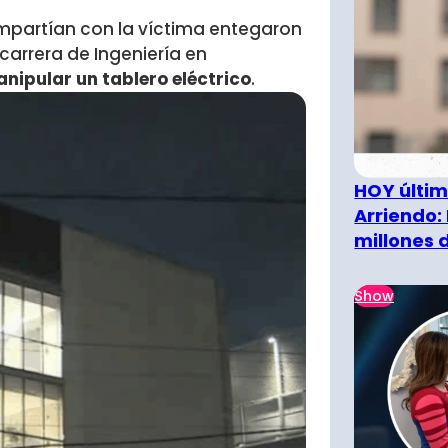
ompartían con la víctima entegaron
carrera de Ingeniería en
anipular un tablero eléctrico
.
HOY últim
Arriendo:
millones 
Show