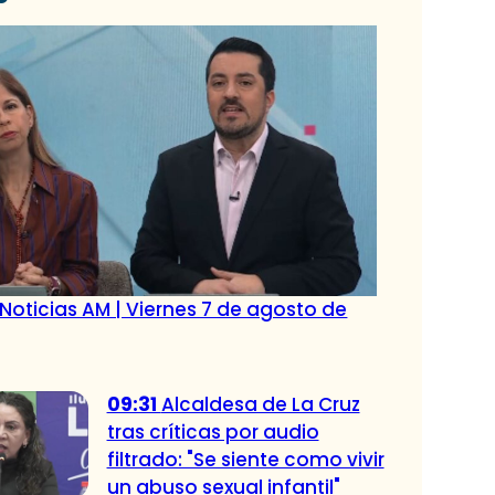
Noticias AM | Viernes 7 de agosto de
09:31
Alcaldesa de La Cruz
tras críticas por audio
filtrado: "Se siente como vivir
un abuso sexual infantil"