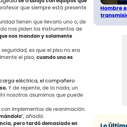
tragedia
se trabaja con equipos que
profesor que siempre está presente
Hombre e
transmisió
ridad tienen que llevarlo uno o, de
ndo nos piden los instrumentos de
que nos mandan y solamente
seguridad, es que el piso no era
lmente el piso,
cuando uno es
carga eléctrica, el compañero
so.
Y de repente, de la nada, un
hí nosotros asumimos que puede
do con implementos de reanimación.
imándolo
“, añadió.
ncia, pero tardó demasiado en
Lo Últim