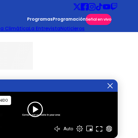
Programas
Programación
Señal en vivo
ta Climática
La Entrevista
Noticieros