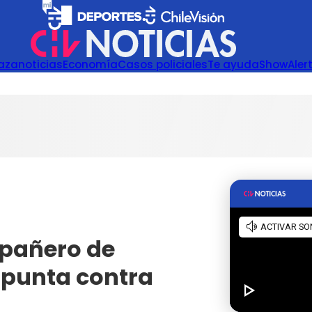
azanoticias
Economía
Casos policiales
Te ayuda
Show
Aler
mpañero de
apunta contra