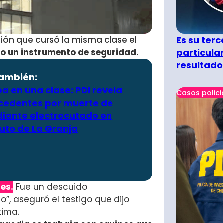
Es su terc
ción que cursó la misma clase el
particula
do un instrumento de seguridad.
resultado
también:
a en una clase: PDI revela
Casos polici
cedentes por muerte de
diante electrocutado en
tuto de La Granja
es.
Fue un descuido
”, aseguró el testigo que dijo
tima.