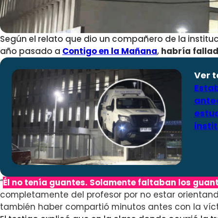
Según el relato que dio un compañero de la institu
año pasado a
Contigo en la Mañana
,
habría falla
Ver 
Estab
ante
estu
insti
“
Él no tenía guantes. Solamente faltaban los guant
completamente del profesor por no estar orientando
también haber compartió minutos antes con la víc