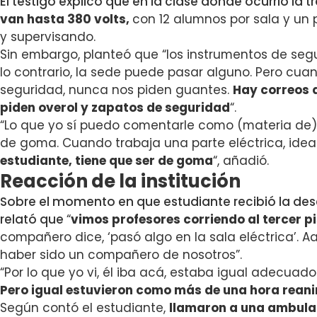
El testigo explicó que en la clase donde ocurrió la 
van hasta 380 volts,
con 12 alumnos por sala y un 
y supervisando.
Sin embargo, planteó que “los instrumentos de segu
lo contrario, la sede puede pasar alguno. Pero cua
seguridad, nunca nos piden guantes.
Hay correos 
piden overol y zapatos de seguridad
“.
“Lo que yo sí puedo comentarle como (materia de) 
de goma. Cuando trabaja una parte eléctrica, idea
estudiante, tiene que ser de goma
“, añadió.
Reacción de la institución
Sobre el momento en que estudiante recibió la des
relató que
“
vimos profesores corriendo al tercer pi
compañero dice, ‘pasó algo en la sala eléctrica’.
Aa
haber sido un compañero de nosotros”.
“Por lo que yo vi, él iba acá, estaba igual adecua
Pero igual estuvieron como más de una hora rean
Según contó el estudiante,
llamaron a una ambula