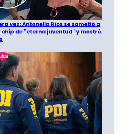
era vez: Antonella Ríos se sometió a
r chip de "eterna juventud" y mostró
s
ales