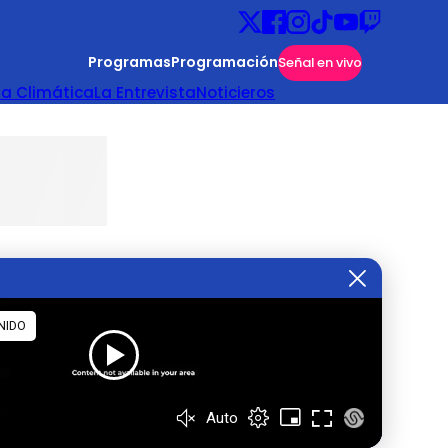
Programas
Programación
Señal en vivo
ta Climática
La Entrevista
Noticieros