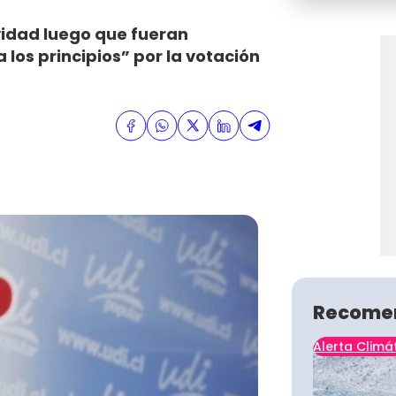
vidad luego que fueran
los principios” por la votación
Recome
Alerta Climá