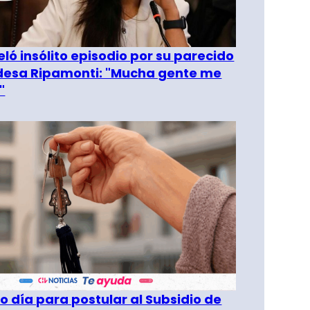
eló insólito episodio por su parecido
desa Ripamonti: "Mucha gente me
"
o día para postular al Subsidio de