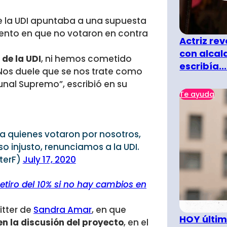
de la UDI apuntaba a una supuesta
nto en que no votaron en contra
Actriz rev
con alcal
de la UDI
, ni hemos cometido
escribía...
Nos duele que se nos trate como
unal Supremo”, escribió en su
Te ayuda
 a quienes votaron por nosotros,
so injusto, renunciamos a la UDI.
terF)
July 17, 2020
etiro del 10% si no hay cambios en
itter de
Sandra Amar
, en que
HOY últim
n la discusión del proyecto
, en el