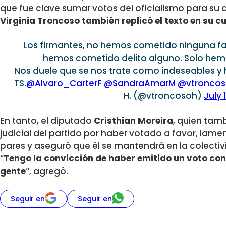
que fue clave sumar votos del oficialismo para su
Virginia Troncoso también replicó el texto en su c
Los firmantes, no hemos cometido ninguna falta
hemos cometido delito alguno. Solo hem
Nos duele que se nos trate como indeseables y
TS.
@Alvaro_CarterF
@SandraAmarM
@vtronco
H. (@vtroncosoh)
July 
En tanto, el diputado
Cristhian Moreira
, quien tamb
judicial del partido por haber votado a favor, lam
pares y aseguró que él se mantendrá en la colectiv
“
Tengo la convicción de haber emitido un voto con 
gente
“, agregó.
Seguir en
Seguir en