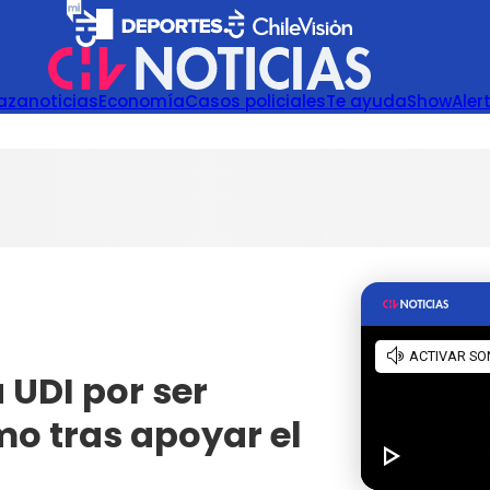
azanoticias
Economía
Casos policiales
Te ayuda
Show
Aler
 UDI por ser
mo tras apoyar el