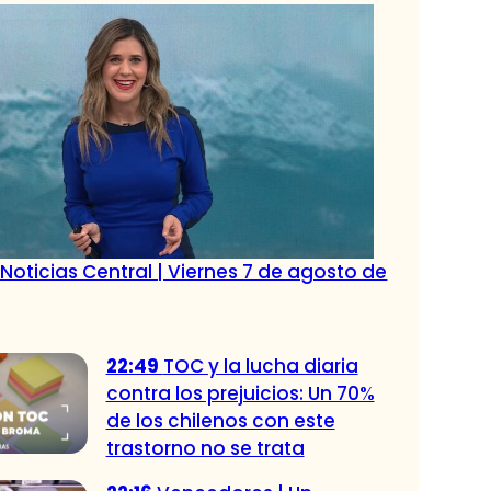
Noticias Central | Viernes 7 de agosto de
22:49
TOC y la lucha diaria
contra los prejuicios: Un 70%
de los chilenos con este
trastorno no se trata