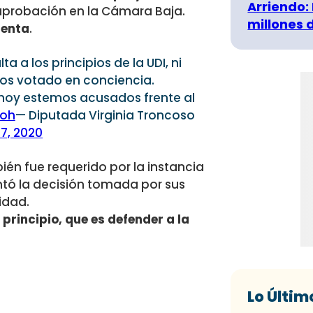
Arriendo:
 aprobación en la Cámara Baja.
millones 
uenta
.
 a los principios de la UDI, ni
os votado en conciencia.
 hoy estemos acusados frente al
soh
— Diputada Virginia Troncoso
17, 2020
ién fue requerido por la instancia
entó la decisión tomada por sus
idad.
principio, que es defender a la
Lo Últim