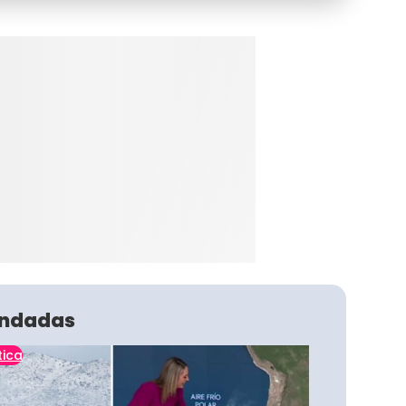
ndadas
tica