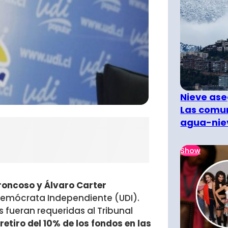
Nieve ase
Las comun
agua-nie
Show
roncoso y Álvaro Carter
 Demócrata Independiente (UDI).
s fueran requeridas al Tribunal
retiro del 10% de los fondos en las