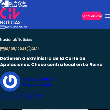
Imperdibles
Señal en vivo
Menú noticias
Internacional
Reportajes
Cazanoticias
Economía
Casos poli
Nacional
Nacional
/
Noticias
10/ 05/ 2026
21:14
Detienen a exministra de la Corte de
Apelaciones: Chocó contra local en La Reina
Por Javier Muñoz
Periodista Digital
Programas