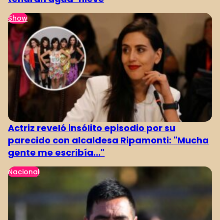
Show
Actriz reveló insólito episodio por su
parecido con alcaldesa Ripamonti: "Mucha
gente me escribía..."
Nacional