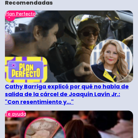
Recomendadas
Plan Perfecto
Cathy Barriga explicó por qué no habla de
salida de la cárcel de Joaquín Lavín Jr.:
"Con resentimiento y…"
Te ayuda