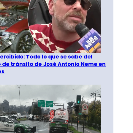
rcibido: Todo lo que se sabe del
 de tránsito de José Antonio Neme en
es