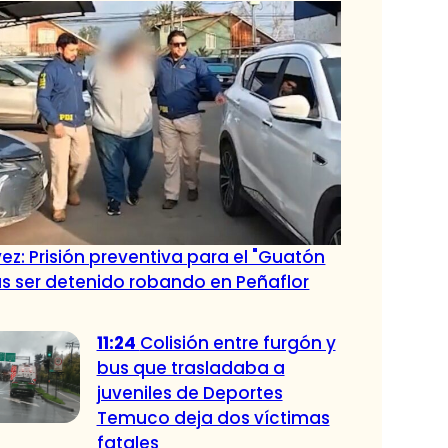
vez: Prisión preventiva para el "Guatón
as ser detenido robando en Peñaflor
11:24
Colisión entre furgón y
bus que trasladaba a
juveniles de Deportes
Temuco deja dos víctimas
fatales