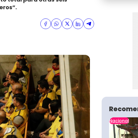
eros”.
Recome
Nacional