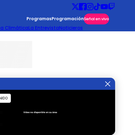
Programas
Programación
Señal en vivo
ta Climática
La Entrevista
Noticieros