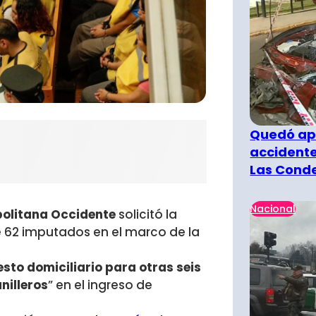
Quedó ape
accidente
Las Cond
Nacional
politana Occidente
solicitó la
 62 imputados en el marco de la
esto domiciliario para otras seis
nilleros
” en el ingreso de