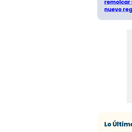
remolcar 
nuevo re
Lo Últim