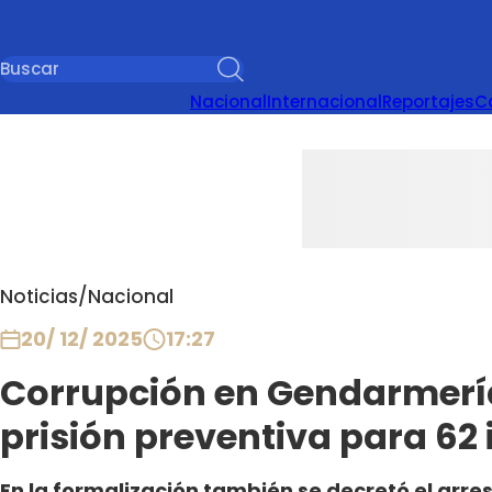
Nacional
Internacional
Reportajes
C
Noticias
/
Nacional
20/ 12/ 2025
17:27
Corrupción en Gendarmería:
prisión preventiva para 6
En la formalización también se decretó el arres