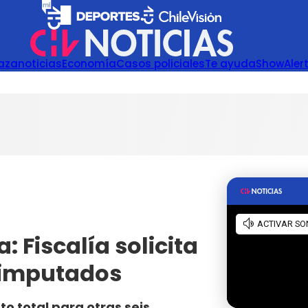
azanoticias
Economía
Casos policiales
Te ayuda
Show
Aler
 Fiscalía solicita
2 imputados
to total para otras seis