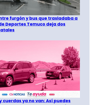
entre furgón y bus que trasladaba a
 de Deportes Temuco deja dos
fatales
 cuerdas ya no van: Así puedes