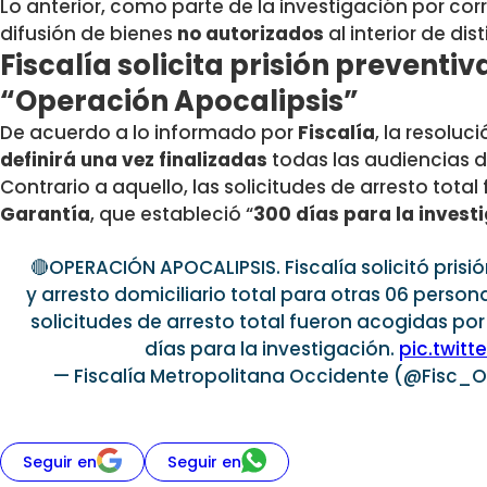
Lo anterior, como parte de la investigación por co
difusión de bienes
no autorizados
al interior de dis
Fiscalía solicita prisión prevent
“Operación Apocalipsis”
De acuerdo a lo informado por
Fiscalía
, la resolu
definirá una vez finalizadas
todas las audiencias d
Contrario a aquello, las solicitudes de arresto total 
Garantía
, que estableció “
300 días para la invest
🔴OPERACIÓN APOCALIPSIS. Fiscalía solicitó pris
y arresto domiciliario total para otras 06 person
solicitudes de arresto total fueron acogidas por 
días para la investigación.
pic.twit
— Fiscalía Metropolitana Occidente (@Fisc_
Seguir en
Seguir en