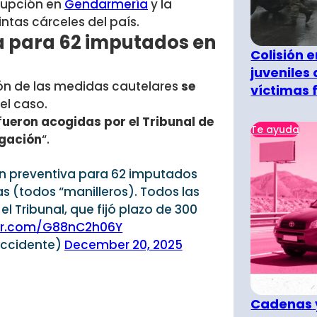
rrupción en
Gendarmería
y la
tintas cárceles del país.
iva para 62 imputados en
Colisión 
juveniles
ción de las medidas cautelares
se
víctimas 
el caso.
f
ueron acogidas por el Tribunal de
Te ayuda
igación
“.
ión preventiva para 62 imputados
as (todos “manilleros). Todos las
el Tribunal, que fijó plazo de 300
ter.com/G88nC2h06Y
Occidente)
December 20, 2025
Cadenas y