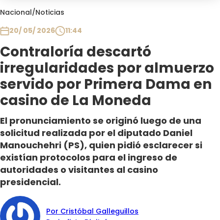
Club De La Comedia
Nacional
/
Noticias
Contigo en Directo
20/ 05/ 2026
11:44
Plan Perfecto
Contraloría descartó
El Tiempo
irregularidades por almuerzo
Sabingo
Todos Los Programas
servido por Primera Dama en
casino de La Moneda
El pronunciamiento se originó luego de una
solicitud realizada por el diputado Daniel
Manouchehri (PS), quien pidió esclarecer si
existían protocolos para el ingreso de
autoridades o visitantes al casino
presidencial.
Por Cristóbal Galleguillos