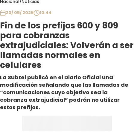
Nacional
/
Noticias
Club De La Comedia
Contigo en Directo
20/ 05/ 2026
10:44
Plan Perfecto
Fin de los prefijos 600 y 809
El Tiempo
para cobranzas
Sabingo
extrajudiciales: Volverán a ser
Todos Los Programas
llamadas normales en
celulares
La Subtel publicó en el Diario Oficial una
modificación señalando que las llamadas de
“comunicaciones cuyo objetivo sea la
cobranza extrajudicial” podrán no utilizar
estos prefijos.