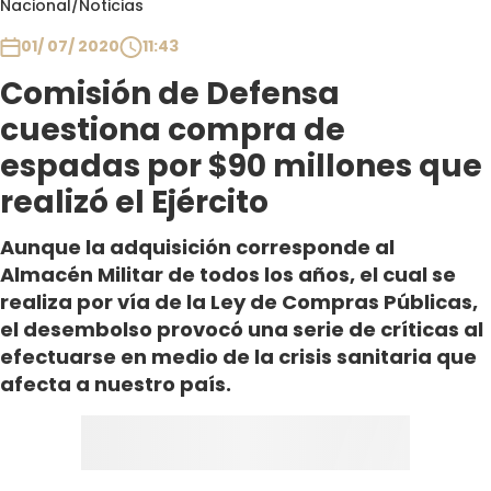
Nacional
/
Noticias
Club De La Comedia
Contigo en Directo
01/ 07/ 2020
11:43
Plan Perfecto
Comisión de Defensa
El Tiempo
cuestiona compra de
Sabingo
espadas por $90 millones que
Todos Los Programas
realizó el Ejército
Aunque la adquisición corresponde al
Almacén Militar de todos los años, el cual se
realiza por vía de la Ley de Compras Públicas,
el desembolso provocó una serie de críticas al
efectuarse en medio de la crisis sanitaria que
afecta a nuestro país.