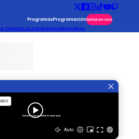
Programas
Programación
Señal en vivo
ta Climática
La Entrevista
Noticieros