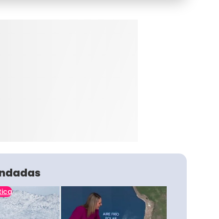
ndadas
tica