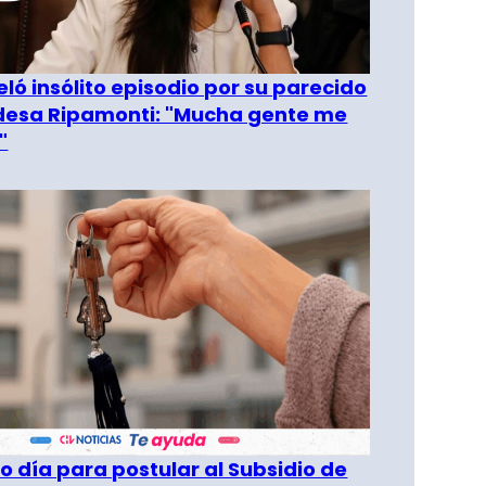
eló insólito episodio por su parecido
desa Ripamonti: "Mucha gente me
"
o día para postular al Subsidio de