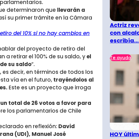
s parlamentarios.
que determinaron que
llevarán a
así su primer trámite en la Cámara
Actriz rev
con alcal
etiro del 10% si no hay cambios en
escribía...
 hablar del proyecto de retiro del
 a retirar el 100% de su saldo, y
el
Te ayuda
 de su saldo
”.
, es decir, en términos de todos los
ta vía en el futuro,
trayéndolos al
es.
Este es un proyecto que irroga
un total de 26 votos a favor para
bre los parlamentarios de Chile
clarado en reflexión:
David
HOY últim
urana (UDI), Manuel José