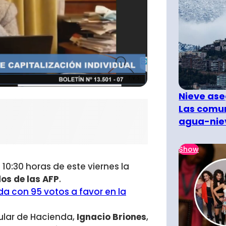
Nieve ase
Las comun
agua-nie
Show
s 10:30 horas de este viernes la
dos de las AFP
.
a con 95 votos a favor en la
titular de Hacienda,
Ignacio Briones
,