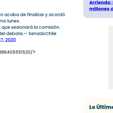
Arriendo:
millones 
ón acaba de finalizar y acordó
imo lunes.
que sesionará la comisión.
 del debate.— SenadoChile
17, 2020
5386405551520/?
Lo Últim