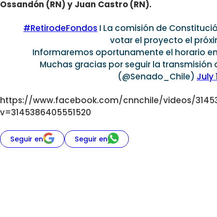
Ossandón (RN) y Juan Castro (RN).
#RetirodeFondos
I La comisión de Constituci
votar el proyecto el próx
Informaremos oportunamente el horario en 
Muchas gracias por seguir la transmisión
(@Senado_Chile)
July 
https://www.facebook.com/cnnchile/videos/314
v=3145386405551520
Seguir en
Seguir en