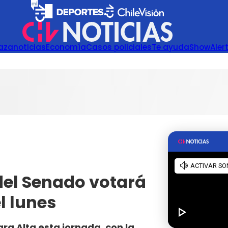
azanoticias
Economía
Casos policiales
Te ayuda
Show
Aler
del Senado votará
el lunes
ra Alta esta jornada, con la