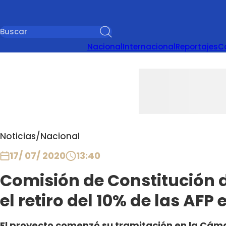
Nacional
Internacional
Reportajes
C
Noticias
/
Nacional
17/ 07/ 2020
13:40
Comisión de Constitución 
el retiro del 10% de las AFP 
El proyecto comenzó su tramitación en la Cáma