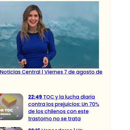
Noticias Central | Viernes 7 de agosto de
22:49
TOC y la lucha diaria
contra los prejuicios: Un 70%
de los chilenos con este
trastorno no se trata