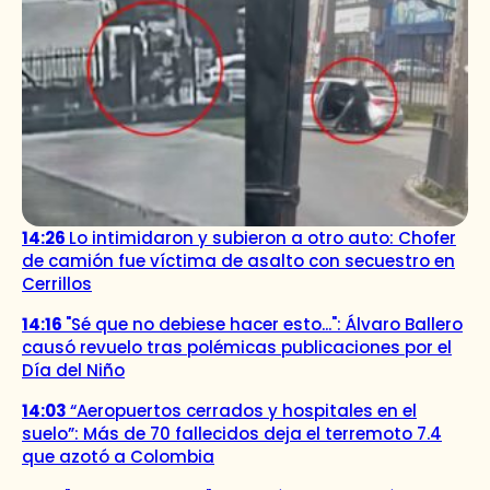
14:26
Lo intimidaron y subieron a otro auto: Chofer
de camión fue víctima de asalto con secuestro en
Cerrillos
14:16
"Sé que no debiese hacer esto...": Álvaro Ballero
causó revuelo tras polémicas publicaciones por el
Día del Niño
14:03
“Aeropuertos cerrados y hospitales en el
suelo”: Más de 70 fallecidos deja el terremoto 7.4
que azotó a Colombia