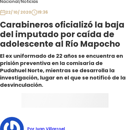
Nacional
/
Noticias
Club De La Comedia
Contigo en Directo
22/ 10/ 2020
19:36
Plan Perfecto
Carabineros oficializó la baja
El Tiempo
del imputado por caída de
Sabingo
adolescente al Río Mapocho
Todos Los Programas
El ex uniformado de 22 años se encuentra en
prisión preventiva en la comisaría de
Pudahuel Norte, mientras se desarrolla la
investigación, lugar en el que se notificó de la
desvinculación.
Por Ivan Villarroel