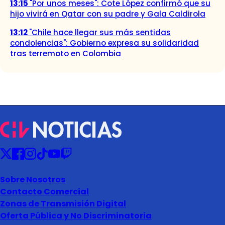
13:15
"Por unos meses": Cote López confirmó que su
hijo vivirá en Qatar con su padre y Gala Caldirola
13:12
"Chile hace llegar sus más sentidas
condolencias": Gobierno expresa su solidaridad
tras terremoto en Colombia
Sobre Nosotros
Contacto Comercial
Zonas de Transmisión Digital
Oferta Pública y No Discriminatoria