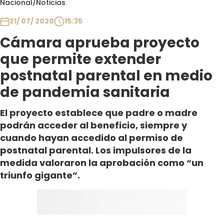
Nacional
/
Noticias
Club De La Comedia
Contigo en Directo
21/ 07/ 2020
15:35
Plan Perfecto
Cámara aprueba proyecto
El Tiempo
que permite extender
Sabingo
postnatal parental en medio
Todos Los Programas
de pandemia sanitaria
El proyecto establece que padre o madre
podrán acceder al beneficio, siempre y
cuando hayan accedido al permiso de
postnatal parental. Los impulsores de la
medida valoraron la aprobación como “un
triunfo gigante”.