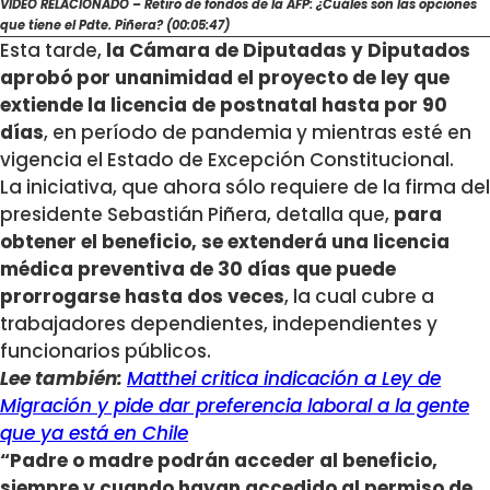
VÍDEO RELACIONADO – Retiro de fondos de la AFP: ¿Cuáles son las opciones
que tiene el Pdte. Piñera? (00:05:47)
Esta tarde,
la Cámara de Diputadas y Diputados
aprobó por unanimidad el proyecto de ley que
extiende la licencia de postnatal hasta por 90
días
, en período de pandemia y mientras esté en
vigencia el Estado de Excepción Constitucional.
La iniciativa, que ahora sólo requiere de la firma del
presidente Sebastián Piñera, detalla que,
para
obtener el beneficio, se extenderá una licencia
médica preventiva de 30 días que puede
prorrogarse hasta dos veces
, la cual cubre a
trabajadores dependientes, independientes y
funcionarios públicos.
Lee también:
Matthei critica indicación a Ley de
Migración y pide dar preferencia laboral a la gente
que ya está en Chile
“Padre o madre podrán acceder al beneficio,
siempre y cuando hayan accedido al permiso de