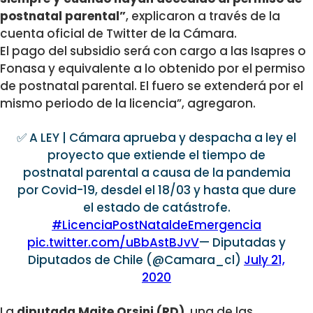
postnatal parental”
, explicaron a través de la
cuenta oficial de Twitter de la Cámara.
El pago del subsidio será con cargo a las Isapres o
Fonasa y equivalente a lo obtenido por el permiso
de postnatal parental. El fuero se extenderá por el
mismo periodo de la licencia”, agregaron.
✅ A LEY | Cámara aprueba y despacha a ley el
proyecto que extiende el tiempo de
postnatal parental a causa de la pandemia
por Covid-19, desdel el 18/03 y hasta que dure
el estado de catástrofe.
#LicenciaPostNataldeEmergencia
pic.twitter.com/uBbAstBJvV
— Diputadas y
Diputados de Chile (@Camara_cl)
July 21,
2020
La
diputada Maite Orsini (RD)
, una de las