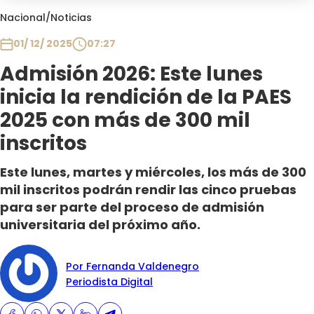
Club De La Comedia
Nacional
/
Noticias
Contigo en Directo
01/ 12/ 2025
07:27
Plan Perfecto
Admisión 2026: Este lunes
El Tiempo
inicia la rendición de la PAES
Sabingo
Todos Los Programas
2025 con más de 300 mil
inscritos
Este lunes, martes y miércoles, los más de 300
mil inscritos podrán rendir las cinco pruebas
para ser parte del proceso de admisión
universitaria del próximo año.
Por Fernanda Valdenegro
Periodista Digital