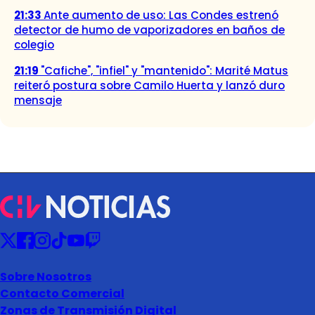
21:33
Ante aumento de uso: Las Condes estrenó
detector de humo de vaporizadores en baños de
colegio
21:19
"Cafiche", "infiel" y "mantenido": Marité Matus
reiteró postura sobre Camilo Huerta y lanzó duro
mensaje
Sobre Nosotros
Contacto Comercial
Zonas de Transmisión Digital