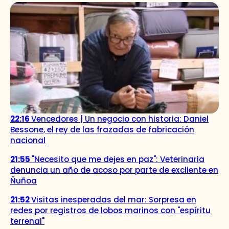
22:16
Vencedores | Un negocio con historia: Daniel
Bessone, el rey de las frazadas de fabricación
nacional
21:55
"Necesito que me dejes en paz": Veterinaria
denuncia un año de acoso por parte de excliente en
Ñuñoa
21:52
Visitas inesperadas del mar: Sorpresa en
redes por registros de lobos marinos con "espíritu
terrenal"