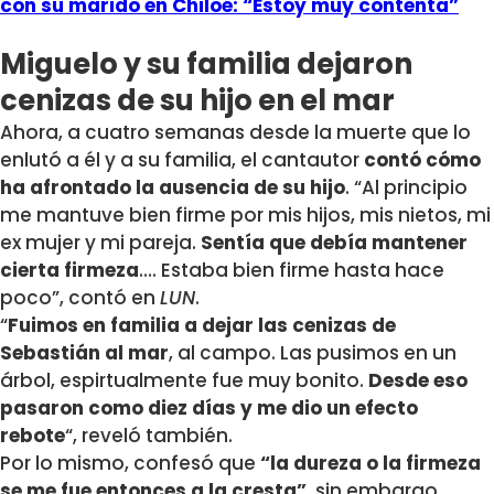
con su marido en Chiloé: “Estoy muy contenta”
Miguelo y su familia dejaron
cenizas de su hijo en el mar
Ahora, a cuatro semanas desde la muerte que lo
enlutó a él y a su familia, el cantautor
contó cómo
ha afrontado la ausencia de su hijo
. “Al principio
me mantuve bien firme por mis hijos, mis nietos, mi
ex mujer y mi pareja.
Sentía que debía mantener
cierta firmeza
…. Estaba bien firme hasta hace
poco”, contó en
LUN
.
“
Fuimos en familia a dejar las cenizas de
Sebastián al mar
, al campo. Las pusimos en un
árbol, espirtualmente fue muy bonito.
Desde eso
pasaron como diez días y me dio un efecto
rebote
“, reveló también.
Por lo mismo, confesó que
“la dureza o la firmeza
se me fue entonces a la cresta”
, sin embargo,