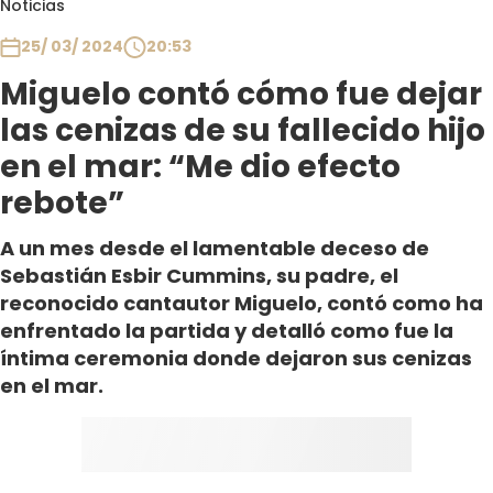
Noticias
Club De La Comedia
Contigo en Directo
25/ 03/ 2024
20:53
Plan Perfecto
Miguelo contó cómo fue dejar
El Tiempo
las cenizas de su fallecido hijo
Sabingo
en el mar: “Me dio efecto
Todos Los Programas
rebote”
A un mes desde el lamentable deceso de
Sebastián Esbir Cummins, su padre, el
reconocido cantautor Miguelo, contó como ha
enfrentado la partida y detalló como fue la
íntima ceremonia donde dejaron sus cenizas
en el mar.