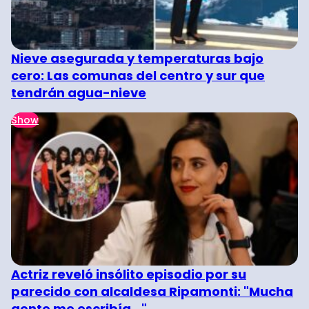
Nieve asegurada y temperaturas bajo
cero: Las comunas del centro y sur que
tendrán agua-nieve
Show
Actriz reveló insólito episodio por su
parecido con alcaldesa Ripamonti: "Mucha
gente me escribía..."