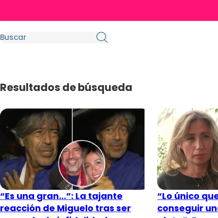
Resultados de búsqueda
“Es una gran...”: La tajante
“Lo único que
reacción de Miguelo tras ser
conseguir una