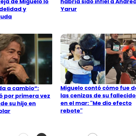
eja de Miguelo lo
habría sido infiel a Andre
idelidad y
Yarur
euda
Miguelo contó cómo fue d
ida a cambio”:
las cenizas de su fallecido
ó por primera vez
en el mar: "Me dio efecto
de su hijo en
rebote"
blar