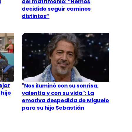
a
del matrimonio: “Hemos
decidido seguir caminos
distintos”
ejar
"Nos iluminó con su sonrisa,
 hijo
valentía y con su vida": La
emotiva despedida de Miguelo
para su hijo Sebastián