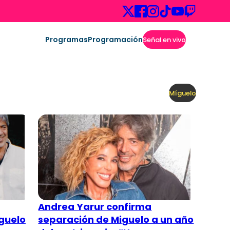
Programas
Programación
Señal en vivo
Míguelo
Andrea Yarur confirma
guelo
separación de Miguelo a un año