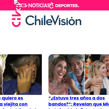
 quiero es
“¿Estuvo tres años a dos
 viejita con
bandos?”: Revelan que Mi