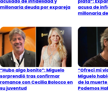
acusado de infidelidad y
plata”: Expar
millonaria deuda por expareja
acusa de inf
millonaria d
“Hubo algo bonito”: Miguelo
“Ofrecí mi v
sorprendió tras confirmar
Miguelo habl
romance con Cecilia Bolocco en
de la muerte 
su juventud
Podemos Ha