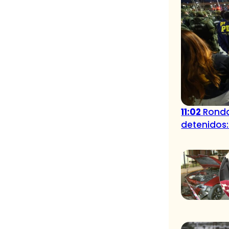
11:02
Ronda
detenidos: