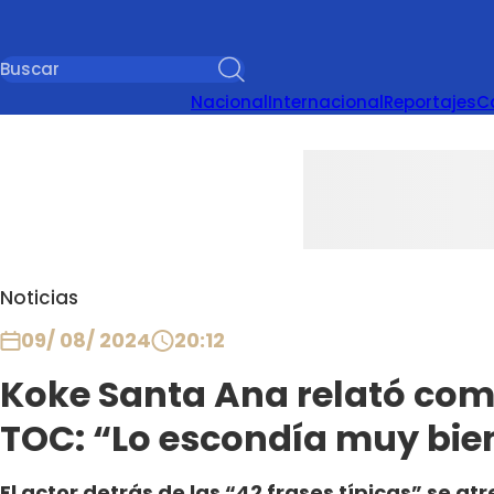
Nacional
Internacional
Reportajes
C
Noticias
09/ 08/ 2024
20:12
Koke Santa Ana relató com
TOC: “Lo escondía muy bie
El actor detrás de las “42 frases típicas” se at