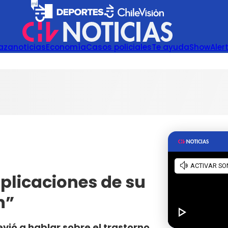
azanoticias
Economía
Casos policiales
Te ayuda
Show
Aler
plicaciones de su
n”
revió a hablar sobre el trastorno