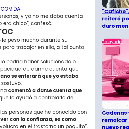
A COMIDA
"Cafiche",
ersonas, y yo no me daba cuenta
reiteró p
 era chico”, confesó.
duro men
 TOC
to le pesó mucho durante su
Te ayuda
para trabajar en ello, a tal punto
 lo podría haber solucionado o
 capacidad de darme cuenta que
ano se enterará que yo estaba
, sostuvo.
Ana
comenzó a darse cuenta que
o que lo ayudó a controlarlo de
o las personas que he conocido con
Cadenas y
 ver con la confianza, es como
remolcar 
nvolucra en el trastorno un poquito”,
nuevo re