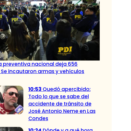
 preventiva nacional deja 656
 Se incautaron armas y vehículos
10:53
Quedó apercibido:
Todo lo que se sabe del
accidente de tránsito de
José Antonio Neme en Las
Condes
10:24
Dónde y a qué hora