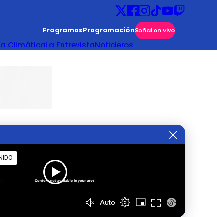
Programas
Programación
Señal en vivo
ta Climática
La Entrevista
Noticieros