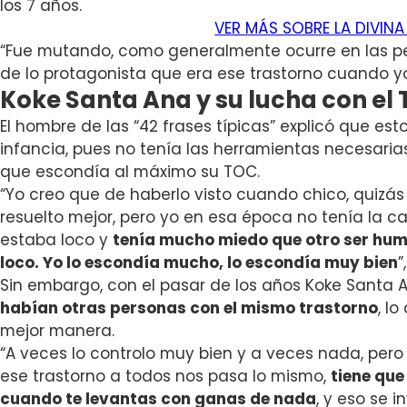
los 7 años.
VER MÁS SOBRE LA DIVIN
“F
ue mutando, como generalmente ocurre en las p
de lo protagonista que era ese trastorno cuando yo
Koke Santa Ana y su lucha con el
El hombre de las “42 frases típicas” explicó que es
infancia, pues no tenía las herramientas necesarias 
que escondía al máximo su TOC.
“Yo creo que de haberlo visto cuando chico, quizás
resuelto mejor, pero yo en esa época no tenía la
estaba loco y
tenía mucho miedo que otro ser hum
loco. Yo lo escondía mucho, lo escondía muy bien
”
Sin embargo, con el pasar de los años Koke Santa 
habían otras personas con el mismo trastorno
, l
mejor manera.
“A veces lo controlo muy bien y a veces nada, per
ese trastorno a todos nos pasa lo mismo,
tiene que
cuando te levantas con ganas de nada
, y eso se i