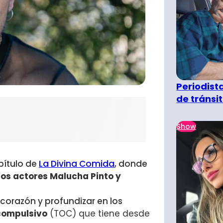
Periodist
de tránsi
Show
pítulo de
La Divina Comida
, donde
los actores Malucha Pinto y
 corazón y profundizar en los
compulsivo
(TOC) que tiene desde