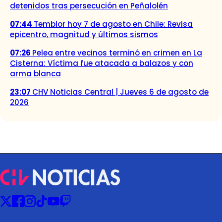
detenidos tras persecución en Peñalolén
07:44
Temblor hoy 7 de agosto en Chile: Revisa
epicentro, magnitud y últimos sismos
07:26
Pelea entre vecinos terminó en crimen en La
Cisterna: Víctima fue atacada a balazos y con
arma blanca
23:07
CHV Noticias Central | Jueves 6 de agosto de
2026