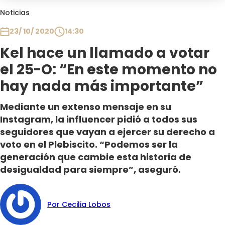
Club De La Comedia
Noticias
Contigo en Directo
23/ 10/ 2020
14:30
Plan Perfecto
Kel hace un llamado a votar
El Tiempo
el 25-O: “En este momento no
Sabingo
Todos Los Programas
hay nada más importante”
Mediante un extenso mensaje en su
Instagram, la influencer pidió a todos sus
seguidores que vayan a ejercer su derecho a
voto en el Plebiscito. “Podemos ser la
generación que cambie esta historia de
desigualdad para siempre”, aseguró.
Por Cecilia Lobos