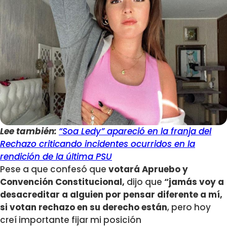
Lee también:
“Soa Ledy” apareció en la franja del
Rechazo criticando incidentes ocurridos en la
rendición de la última PSU
Pese a que confesó que
votará Apruebo y
Convención Constitucional,
dijo que
“jamás voy a
desacreditar a alguien por pensar diferente a mí,
si votan rechazo en su derecho están
, pero hoy
creí importante fijar mi posición