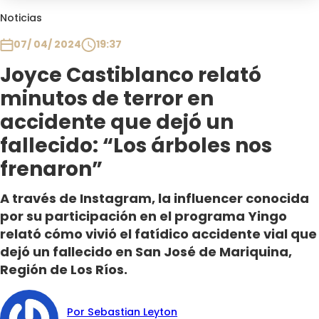
Club De La Comedia
Noticias
Contigo en Directo
07/ 04/ 2024
19:37
Plan Perfecto
Joyce Castiblanco relató
El Tiempo
minutos de terror en
Sabingo
Todos Los Programas
accidente que dejó un
fallecido: “Los árboles nos
frenaron”
A través de Instagram, la influencer conocida
por su participación en el programa Yingo
relató cómo vivió el fatídico accidente vial que
dejó un fallecido en San José de Mariquina,
Región de Los Ríos.
Por Sebastian Leyton