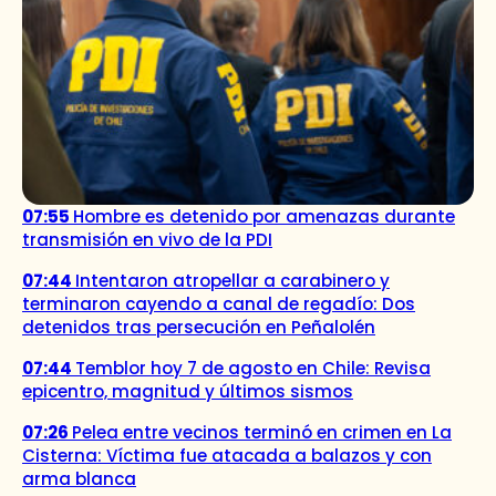
07:55
Hombre es detenido por amenazas durante
transmisión en vivo de la PDI
07:44
Intentaron atropellar a carabinero y
terminaron cayendo a canal de regadío: Dos
detenidos tras persecución en Peñalolén
07:44
Temblor hoy 7 de agosto en Chile: Revisa
epicentro, magnitud y últimos sismos
07:26
Pelea entre vecinos terminó en crimen en La
Cisterna: Víctima fue atacada a balazos y con
arma blanca