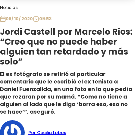
Club De La Comedia
Noticias
Contigo en Directo
08/ 10/ 2020
09:53
Plan Perfecto
Jordi Castell por Marcelo Ríos:
El Tiempo
“Creo que no puede haber
Sabingo
Todos Los Programas
alguien tan retardado y más
solo”
El ex fotógrafo se refirió al particular
comentario que le escribió el ex tenista a
Daniel Fuenzalida, en una foto en la que pedía
que rezaran por su mamá. “Como no tiene a
alguien al lado que le diga ‘borra eso, eso no
se hace’”, aseguró.
Por Cecilia Lobos