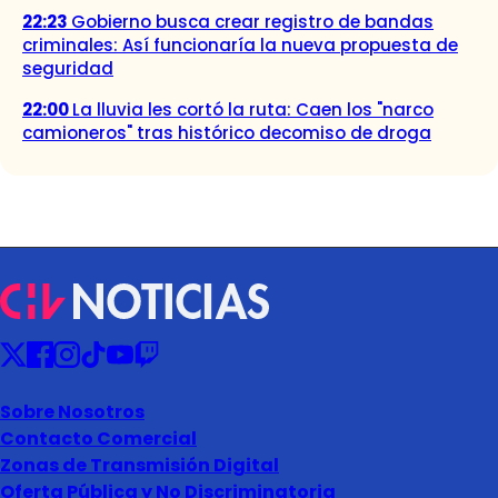
22:23
Gobierno busca crear registro de bandas
criminales: Así funcionaría la nueva propuesta de
seguridad
22:00
La lluvia les cortó la ruta: Caen los "narco
camioneros" tras histórico decomiso de droga
Sobre Nosotros
Contacto Comercial
Zonas de Transmisión Digital
Oferta Pública y No Discriminatoria