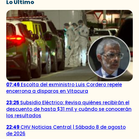
Lo Último
07:46
Escolta del exministro Luis Cordero repele
encerrona a disparos en Vitacura
23:25
Subsidio Eléctrico: Revisa quiénes recibirán el
descuento de hasta $31 mil y cuándo se conocerán
los resultados
22:49
CHV Noticias Central | Sábado 8 de agosto
de 2026