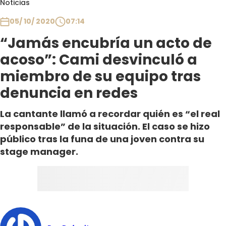
Noticias
Club De La Comedia
Contigo en Directo
05/ 10/ 2020
07:14
Plan Perfecto
“Jamás encubría un acto de
El Tiempo
acoso”: Cami desvinculó a
Sabingo
miembro de su equipo tras
Todos Los Programas
denuncia en redes
La cantante llamó a recordar quién es “el real
responsable” de la situación. El caso se hizo
público tras la funa de una joven contra su
stage manager.