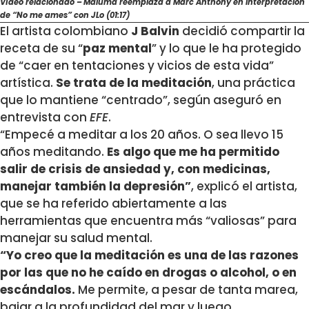
Vídeo relacionado –
Maluma reemplaza a Marc Anthony en interpretación
de “No me ames” con JLo (01:17)
El artista colombiano
J Balvin
decidió compartir la
receta de su “
paz mental
” y lo que le ha protegido
de “caer en tentaciones y vicios de esta vida”
artística.
Se trata de la meditación
, una práctica
que lo mantiene “centrado”, según aseguró en
entrevista con
EFE
.
“Empecé a meditar a los 20 años. O sea llevo 15
años meditando.
Es algo que me ha permitido
salir de crisis de ansiedad y, con medicinas,
manejar también la depresión”
, explicó el artista,
que se ha referido abiertamente a las
herramientas que encuentra más “valiosas” para
manejar su salud mental.
“Yo creo que la meditación es una de las razones
por las que no he caído en drogas o alcohol, o en
escándalos.
Me permite, a pesar de tanta marea,
bajar a la profundidad del mar y luego