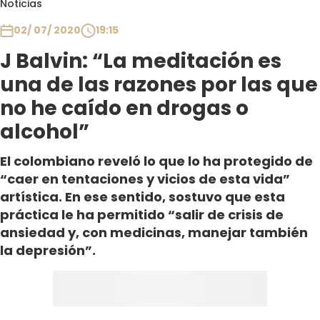
Noticias
Club De La Comedia
Contigo en Directo
02/ 07/ 2020
19:15
Plan Perfecto
J Balvin: “La meditación es
El Tiempo
una de las razones por las que
Sabingo
no he caído en drogas o
Todos Los Programas
alcohol”
El colombiano reveló lo que lo ha protegido de
“caer en tentaciones y vicios de esta vida”
artística. En ese sentido, sostuvo que esta
práctica le ha permitido “salir de crisis de
ansiedad y, con medicinas, manejar también
la depresión”.