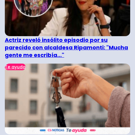
Actriz reveló insólito episodio por su
parecido con alcaldesa Ripamonti: "Mucha
gente me escribía..."
Te ayuda