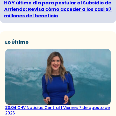
HOY último día para postular al Subsidio de
Arriendo: Revisa cómo acceder a los casi $7
millones del beneficio
Lo Último
23:04
CHV Noticias Central | Viernes 7 de agosto de
2026