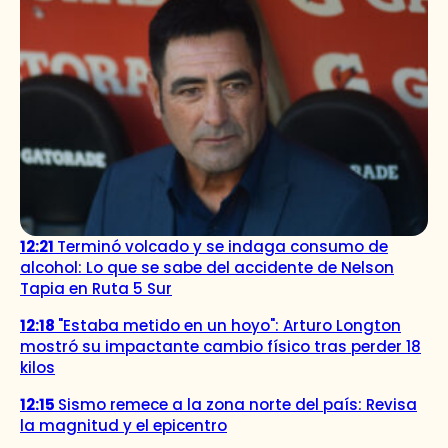
12:21
Terminó volcado y se indaga consumo de
alcohol: Lo que se sabe del accidente de Nelson
Tapia en Ruta 5 Sur
12:18
"Estaba metido en un hoyo": Arturo Longton
mostró su impactante cambio físico tras perder 18
kilos
12:15
Sismo remece a la zona norte del país: Revisa
la magnitud y el epicentro