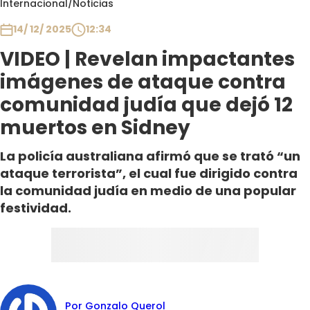
Internacional
/
Noticias
Club De La Comedia
Contigo en Directo
14/ 12/ 2025
12:34
Plan Perfecto
VIDEO | Revelan impactantes
El Tiempo
imágenes de ataque contra
Sabingo
comunidad judía que dejó 12
Todos Los Programas
muertos en Sidney
La policía australiana afirmó que se trató “un
ataque terrorista”, el cual fue dirigido contra
la comunidad judía en medio de una popular
festividad.
Por Gonzalo Querol