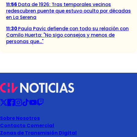
11:56
Data de 1926: Tras temporales vecinos
redescubren puente que estuvo oculto por décadas
en La Serena
11:30
Paula Pavic defiende con todo su relación con
Camilo Huerta: "No sigo consejos y menos de
personas que..."
Sobre Nosotros
Contacto Comercial
Zonas de Transmisión Digital