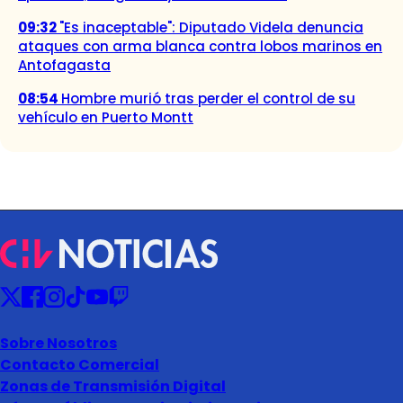
09:32
"Es inaceptable": Diputado Videla denuncia
ataques con arma blanca contra lobos marinos en
Antofagasta
08:54
Hombre murió tras perder el control de su
vehículo en Puerto Montt
Sobre Nosotros
Contacto Comercial
Zonas de Transmisión Digital