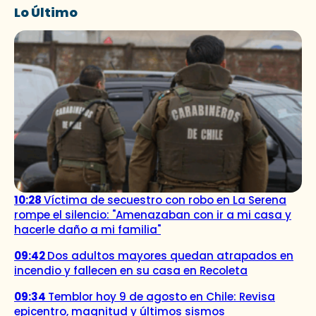
Lo Último
10:28
Víctima de secuestro con robo en La Serena
rompe el silencio: "Amenazaban con ir a mi casa y
hacerle daño a mi familia"
09:42
Dos adultos mayores quedan atrapados en
incendio y fallecen en su casa en Recoleta
09:34
Temblor hoy 9 de agosto en Chile: Revisa
epicentro, magnitud y últimos sismos