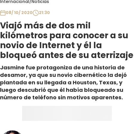
Internacional
/
Noticias
Club De La Comedia
Contigo en Directo
08/ 10/ 2020
21:30
Plan Perfecto
Viajó más de dos mil
El Tiempo
kilómetros para conocer a su
Sabingo
novio de Internet y él la
Todos Los Programas
bloqueó antes de su aterrizaje
Jasmine fue protagoniza de una historia de
desamor, ya que su novio cibernético la dejó
plantada en su llegada a Houston, Texas, y
luego descubrió que él había bloqueado su
número de teléfono sin motivos aparentes.