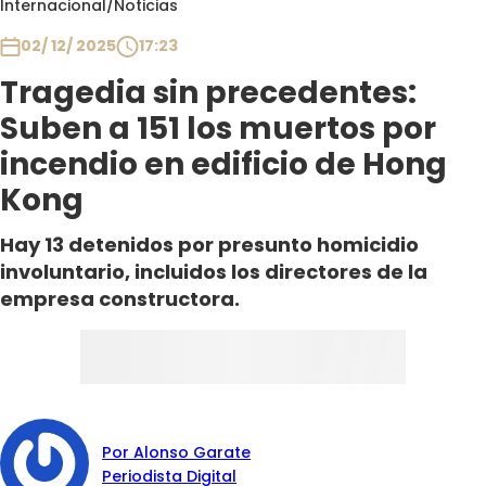
Internacional
/
Noticias
Club De La Comedia
Contigo en Directo
02/ 12/ 2025
17:23
Plan Perfecto
Tragedia sin precedentes:
El Tiempo
Suben a 151 los muertos por
Sabingo
incendio en edificio de Hong
Todos Los Programas
Kong
Hay 13 detenidos por presunto homicidio
involuntario, incluidos los directores de la
empresa constructora.
Por Alonso Garate
Periodista Digital