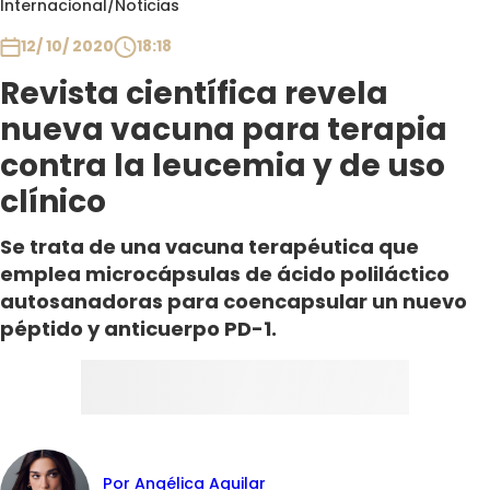
Internacional
/
Noticias
Club De La Comedia
Contigo en Directo
12/ 10/ 2020
18:18
Plan Perfecto
Revista científica revela
El Tiempo
nueva vacuna para terapia
Sabingo
contra la leucemia y de uso
Todos Los Programas
clínico
Se trata de una vacuna terapéutica que
emplea microcápsulas de ácido poliláctico
autosanadoras para coencapsular un nuevo
péptido y anticuerpo PD-1.
Por Angélica Aguilar