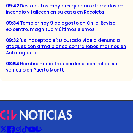
09:42
Dos adultos mayores quedan atrapados en
incendio y fallecen en su casa en Recoleta
09:34
Temblor hoy 9 de agosto en Chile: Revisa
epicentro, magnitud y últimos sismos
09:32
"Es inaceptable": Diputado Videla denuncia
ataques con arma blanca contra lobos marinos en
Antofagasta
08:54
Hombre murió tras perder el control de su
vehículo en Puerto Montt