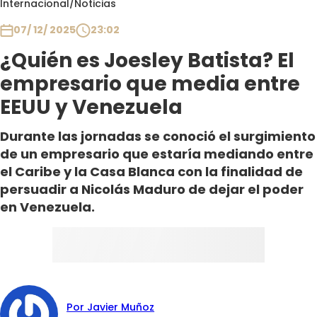
Internacional
/
Noticias
Club De La Comedia
Contigo en Directo
07/ 12/ 2025
23:02
Plan Perfecto
¿Quién es Joesley Batista? El
El Tiempo
empresario que media entre
Sabingo
EEUU y Venezuela
Todos Los Programas
Durante las jornadas se conoció el surgimiento
de un empresario que estaría mediando entre
el Caribe y la Casa Blanca con la finalidad de
persuadir a Nicolás Maduro de dejar el poder
en Venezuela.
Por Javier Muñoz