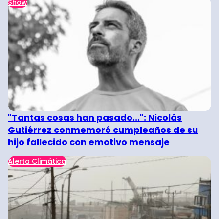
Show
"Tantas cosas han pasado...": Nicolás
Gutiérrez conmemoró cumpleaños de su
hijo fallecido con emotivo mensaje
Alerta Climática