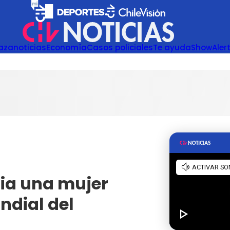
azanoticias
Economía
Casos policiales
Te ayuda
Show
Aler
ria una mujer
ndial del