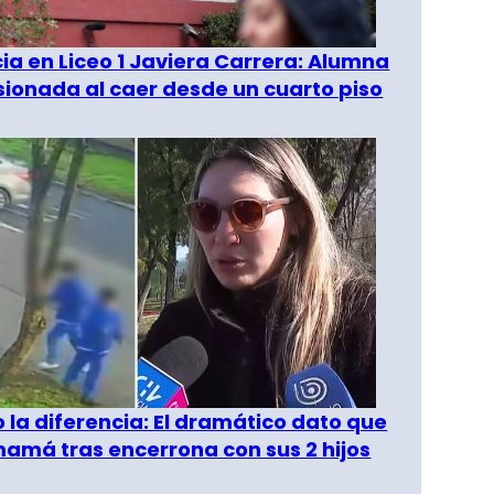
a en Liceo 1 Javiera Carrera: Alumna
esionada al caer desde un cuarto piso
o la diferencia: El dramático dato que
amá tras encerrona con sus 2 hijos