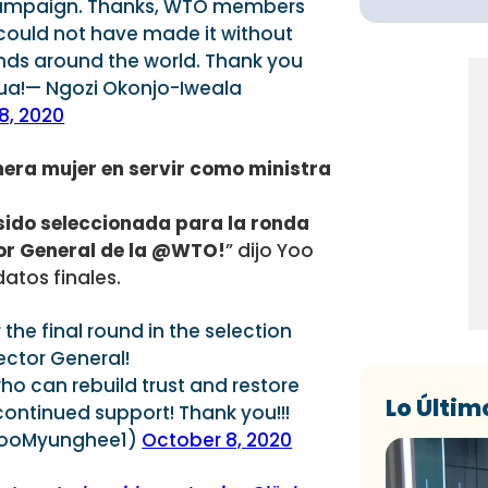
mpaign. Thanks, WTO members
 could not have made it without
ends around the world. Thank you
nua!— Ngozi Okonjo-Iweala
8, 2020
mera mujer en servir como ministra
ido seleccionada para la ronda
ctor General de la @WTO!
” dijo Yoo
atos finales.
the final round in the selection
ector General!
o can rebuild trust and restore
Lo Últim
 continued support! Thank you!!!
YooMyunghee1)
October 8, 2020