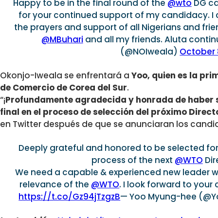
Happy to be in the final round of the
@wto
DG ca
for your continued support of my candidacy. I
the prayers and support of all Nigerians and fri
@MBuhari
and all my friends. Aluta conti
(@NOIweala)
October 
Okonjo-Iweala se enfrentará a
Yoo, quien
es la pri
de Comercio de Corea del Sur
.
“¡
Profundamente agradecida y honrada de haber s
final en el proceso de selección del próximo Dire
en Twitter después de que se anunciaran los candid
Deeply grateful and honored to be selected for 
process of the next
@WTO
Dir
We need a capable & experienced new leader wh
relevance of the
@WTO
. I look forward to your
https://t.co/Gz94jTzgzB
— Yoo Myung-hee (@