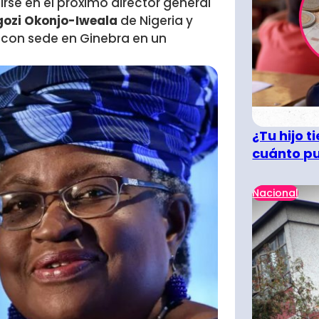
se en el próximo director general
ozi Okonjo-Iweala
de Nigeria y
o con sede en Ginebra en un
¿Tu hijo 
cuánto pu
Nacional