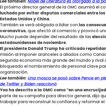
Lee también:
Nobel de Literatura es otorgado a la p
El próximo director general de la OMC asumirá el c
luchado por evitar disputas comerciales entre lo
Estados Unidos y China
.
También se verá obligada a lidiar con
las consecue
coronavirus
, que afectó al comercio y provocó un
Mucho puede depender del resultado de las
elecci
estadounidenses de noviembre
.
El presidente Donald Trump ha criticado repetid
misión al imponer aranceles a aliados como Canadá
segunda economía más grande del mundo y rival d
bloqueado el nombramiento de personal clave par
organización.
Lee también:
Una mosca se posó sobre Pence en ple
de Twitter y Biden reaccionó
Yoo ha descrito a la OMC como “en una encrucija
parte de su campaña para director general, dijo 
trabajar para reconstruir la confianza y reformar e