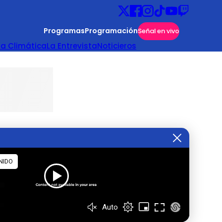
Programas
Programación
Señal en vivo
ta Climática
La Entrevista
Noticieros