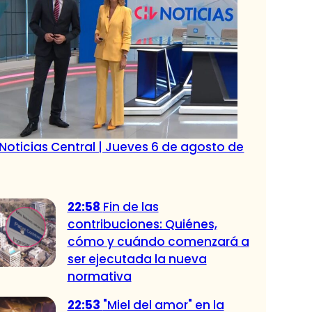
Noticias Central | Jueves 6 de agosto de
22:58
Fin de las
contribuciones: Quiénes,
cómo y cuándo comenzará a
ser ejecutada la nueva
normativa
22:53
"Miel del amor" en la