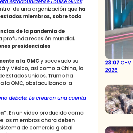
oeta estadounidense Louise Glück
ontrol de una organización que
ha
s estados miembros, sobre todo
ncias de la pandemia de
a profunda recesión mundial.
ones presidenciales
amente a la OMC
y socavado su
23:07
CHV 
 y México, así como a China, la
2026
e Estados Unidos. Trump ha
a la OMC, obstaculizando la
no debate: Le crearon una cuenta
da”
. En un video producido como
que los miembros ahora deben
l sistema de comercio global.