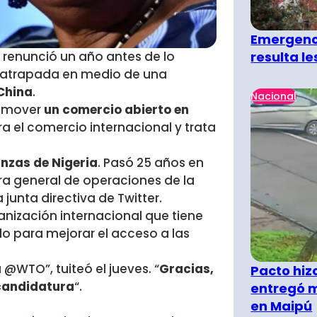
Emergenci
resulta l
n renunció un año antes de lo
 atrapada en medio de una
China
.
Nacional
romover
un comercio abierto en
ra el comercio internacional y trata
anzas de Nigeria
. Pasó 25 años en
ora general de operaciones de la
junta directiva de Twitter.
anización internacional que tiene
do para mejorar el acceso a las
 @WTO”, tuiteó el jueves. “
Gracias,
Pacto hiz
 candidatura
“.
entregó m
en Maipú