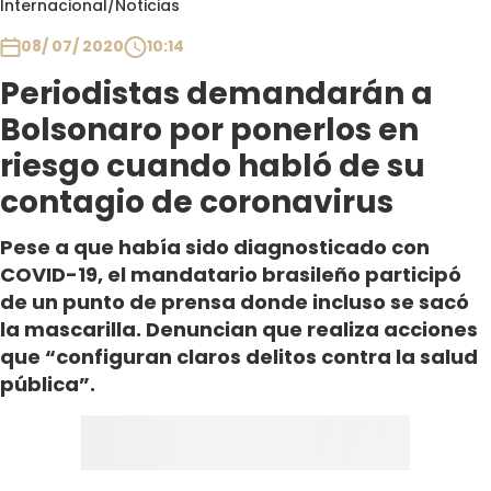
Internacional
/
Noticias
Club De La Comedia
Contigo en Directo
08/ 07/ 2020
10:14
Plan Perfecto
Periodistas demandarán a
El Tiempo
Bolsonaro por ponerlos en
Sabingo
riesgo cuando habló de su
Todos Los Programas
contagio de coronavirus
Pese a que había sido diagnosticado con
COVID-19, el mandatario brasileño participó
de un punto de prensa donde incluso se sacó
la mascarilla. Denuncian que realiza acciones
que “configuran claros delitos contra la salud
pública”.