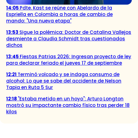
14:05
Pdte. Kast se reúne con Abelardo de la
Espriella en Colombia a horas de cambio de
mando: "Una nueva etapa"
13:53
Sigue la polémica: Doctor de Catalina Vallejos
desmiente a Claudia Schmidt tras cuestionados
dichos
13:45
Fiestas Patrias 2026: Ingresan proyecto de ley
para declarar feriado el jueves 17 de septiembre
12:21
Terminó volcado y se indaga consumo de
alcohol: Lo que se sabe del accidente de Nelson
Tapia en Ruta 5 Sur
12:18
"Estaba metido en un hoyo": Arturo Longton
mostró su impactante cambio físico tras perder 18
kilos