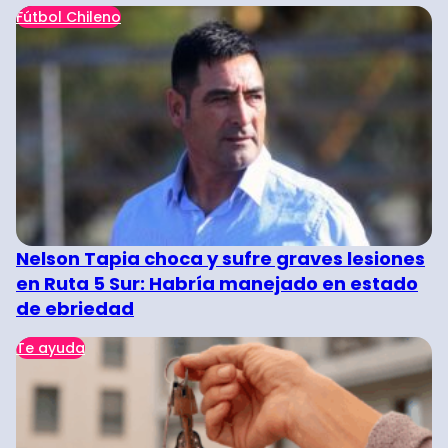
Fútbol Chileno
Nelson Tapia choca y sufre graves lesiones
en Ruta 5 Sur: Habría manejado en estado
de ebriedad
Te ayuda