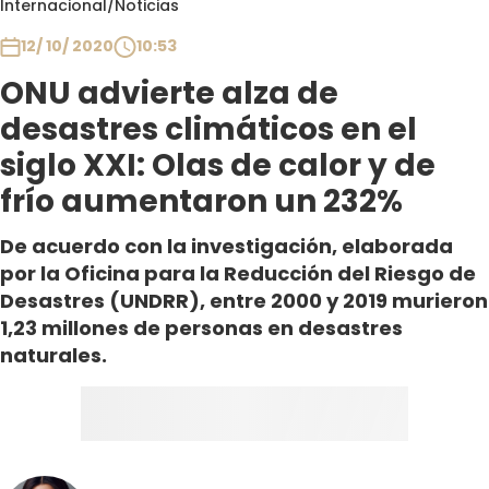
Internacional
/
Noticias
Club De La Comedia
Contigo en Directo
12/ 10/ 2020
10:53
Plan Perfecto
ONU advierte alza de
El Tiempo
desastres climáticos en el
Sabingo
siglo XXI: Olas de calor y de
Todos Los Programas
frío aumentaron un 232%
De acuerdo con la investigación, elaborada
por la Oficina para la Reducción del Riesgo de
Desastres (UNDRR), entre 2000 y 2019 murieron
1,23 millones de personas en desastres
naturales.