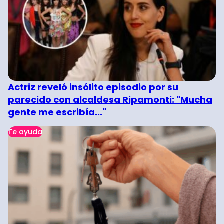
Actriz reveló insólito episodio por su
parecido con alcaldesa Ripamonti: "Mucha
gente me escribía..."
Te ayuda