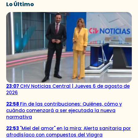
Lo Último
23:07
CHV Noticias Central | Jueves 6 de agosto de
2026
22:58
Fin de las contribuciones: Quiénes, cómo y
cuándo comenzará a ser ejecutada la nueva
normativa
22:53
"Miel del amor" en la mira: Alerta sanitaria por
afrodisíaco con compuestos del Viagra