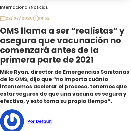
Club De La Comedia
Internacional
/
Noticias
Contigo en Directo
22/ 07/ 2020
14:52
Plan Perfecto
OMS llama a ser “realistas” y
El Tiempo
asegura que vacunación no
Sabingo
Todos Los Programas
comenzará antes de la
primera parte de 2021
Mike Ryan, director de Emergencias Sanitarias
de la OMS, dijo que “no importa cuánto
intentemos acelerar el proceso, tenemos que
estar seguros de que una vacuna es segura y
efectiva, y esto toma su propio tiempo”.
Por Default