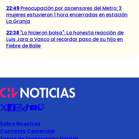
22:49
Preocupación por ascensores del Metro: 3
mujeres estuvieron 1 hora encerradas en estación
La Granja
22:38
"Lo hicieron bolsa": La honesta reacción de
Luis Jara a Vasco al recordar paso de su hijo en
Fiebre de Baile
Sobre Nosotros
Contacto Comercial
Zonas de Transmisión Digital