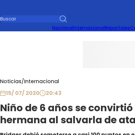
Nacional
Internacional
Reportajes
C
Noticias
/
Internacional
15/ 07/ 2020
20:43
Niño de 6 años se convirtió
hermana al salvarla de at
Bridger debió someterse a casi 100 puntos en e