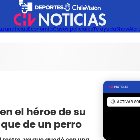
azanoticias
Economía
Casos policiales
Te ayuda
Show
Aler
 en el héroe de su
aque de un perro
l rostro, ya que quedó con una