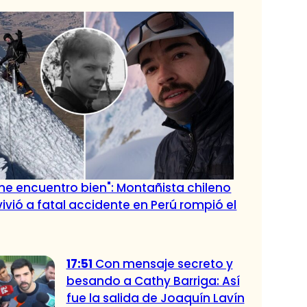
me encuentro bien": Montañista chileno
ivió a fatal accidente en Perú rompió el
17:51
Con mensaje secreto y
besando a Cathy Barriga: Así
fue la salida de Joaquín Lavín