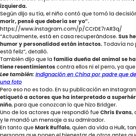
izquierda.
Según dijo su tía, el niño contó que tomó la decisi
morir, pensé que debería ser yo”.
https://www.instagram.com/p/CCrDE7rAR3q/
“Actualmente, está en casa recuperándose.
Sus he
humor y personalidad están intactos.
Todavía no 
está feliz”, detalló.
También dijo que la
familia dueña del animal se ha
tiene resentimientos
contra ellos ni el perro, ya qu
Lee también:
Indignación en China por padre que de
una foto
Pero eso no es todo. En su publicación en Instagr
etiquetó a actores que ha interpretado a superhéro
niño
, para que conozcan lo que hizo Bridger.
Uno de los actores que respondió fue
Chris Evans
,
y le mandó un mensaje a su admirador.
En tanto que
Mark Ruffalo
, quien da vida a Hulk, 
personas que ponen el bienestar de otros antes qu