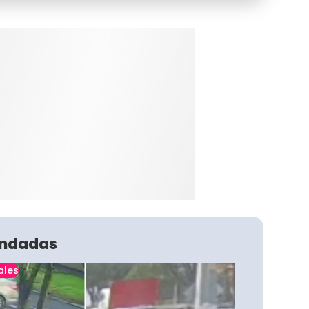
ndadas
ales