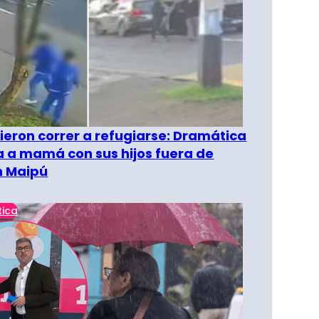
ieron correr a refugiarse: Dramática
 a mamá con sus hijos fuera de
n Maipú
tica