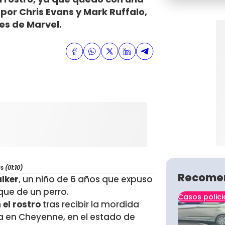
por Chris Evans y Mark Ruffalo,
es de Marvel.
 (01:10)
Recome
lker
, un niño de 6 años que expuso
ue de un perro.
Casos polici
 el rostro
tras recibir la mordida
asa en Cheyenne, en el estado de