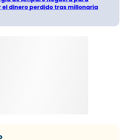
 el dinero perdido tras millonaria
o