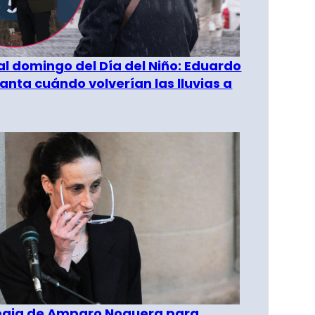
al domingo del Día del Niño: Eduardo
anta cuándo volverían las lluvias a
tegia de Amparo Noguera para