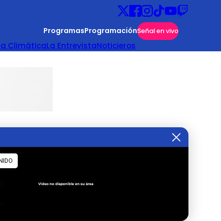
Programas
Programación
Señal en vivo
ta Climática
La Entrevista
Noticieros