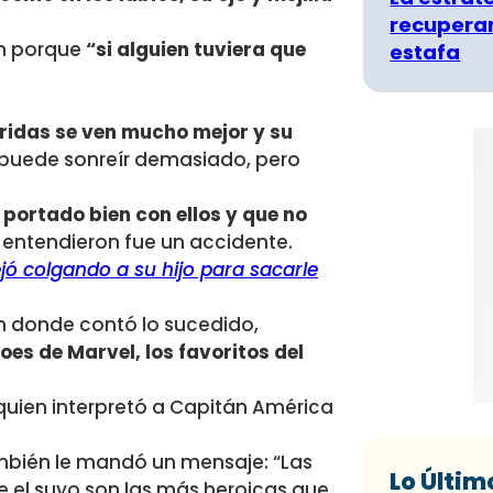
recuperar
ón porque
“si alguien tuviera que
estafa
ridas se ven mucho mejor y su
puede sonreír demasiado, pero
 portado bien con ellos y que no
e entendieron fue un accidente.
jó colgando a su hijo para sacarle
am donde contó lo sucedido,
es de Marvel, los favoritos del
 quien interpretó a Capitán América
también le mandó un mensaje: “Las
Lo Últim
e el suyo son las más heroicas que