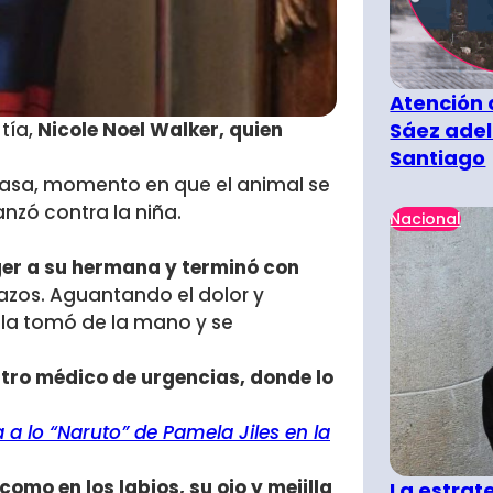
Atención 
tía,
Nicole Noel Walker, quien
Sáez adel
Santiago
casa, momento en que el animal se
anzó contra la niña.
Nacional
ger a su hermana y terminó con
zos. Aguantando el dolor y
 la tomó de la mano y se
ntro médico de urgencias, donde lo
a lo “Naruto” de Pamela Jiles en la
 como en los labios, su ojo y mejilla
La estra