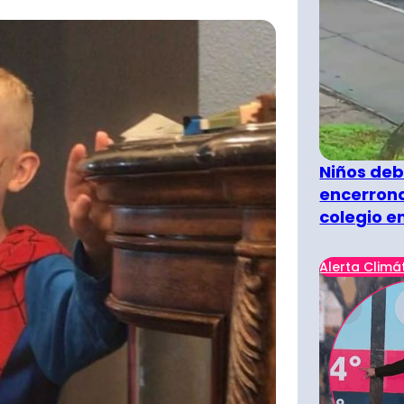
Niños deb
encerrona
colegio e
Alerta Climá