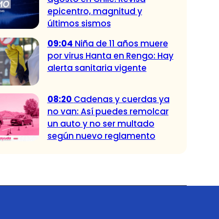
epicentro, magnitud y
últimos sismos
09:04
Niña de 11 años muere
por virus Hanta en Rengo: Hay
alerta sanitaria vigente
08:20
Cadenas y cuerdas ya
no van: Así puedes remolcar
un auto y no ser multado
según nuevo reglamento