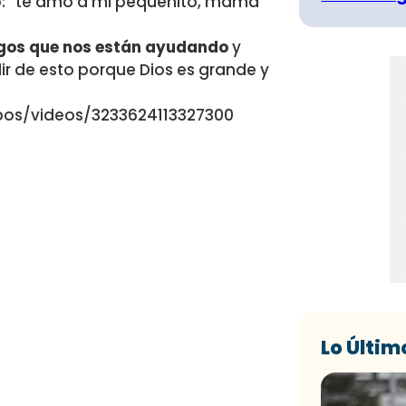
o: “te amo a mi pequeñito, mamá
igos que nos están ayudando
y
ir de esto porque Dios es grande y
os/videos/3233624113327300
Lo Últim