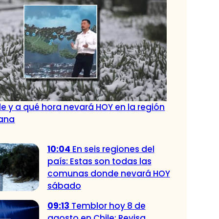
e y a qué hora nevará HOY en la región
tana
10:04
En seis regiones del
país: Estas son todas las
comunas donde nevará HOY
sábado
09:13
Temblor hoy 8 de
agosto en Chile: Revisa