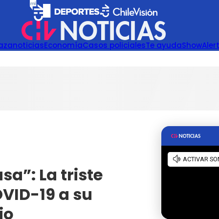
azanoticias
Economía
Casos policiales
Te ayuda
Show
Aler
a”: La triste
VID-19 a su
io