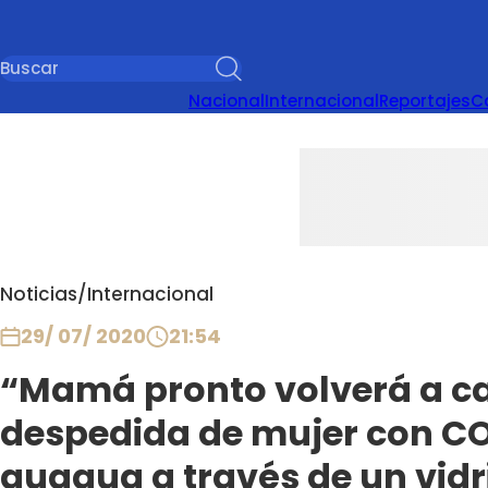
Nacional
Internacional
Reportajes
C
Noticias
/
Internacional
29/ 07/ 2020
21:54
“Mamá pronto volverá a cas
despedida de mujer con CO
guagua a través de un vidr