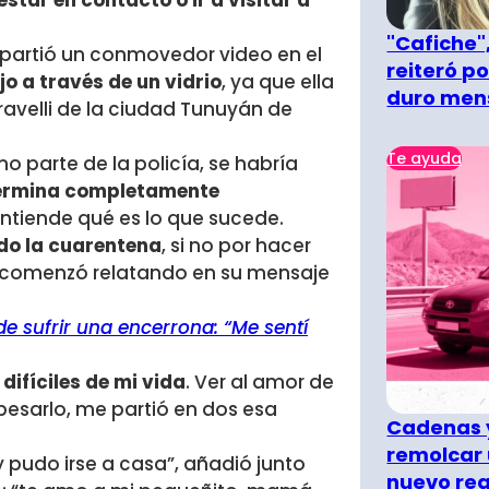
star en contacto o ir a visitar a
"Cafiche",
partió un conmovedor video en el
reiteró p
jo a través de un vidrio
, ya que ella
duro men
ravelli de la ciudad Tunuyán de
Te ayuda
o parte de la policía, se habría
 termina completamente
ntiende qué es lo que sucede.
do la cuarentena
, si no por hacer
”, comenzó relatando en su mensaje
de sufrir una encerrona: “Me sentí
difíciles de mi vida
. Ver al amor de
 besarlo, me partió en dos esa
Cadenas y
remolcar 
 pudo irse a casa”, añadió junto
nuevo re