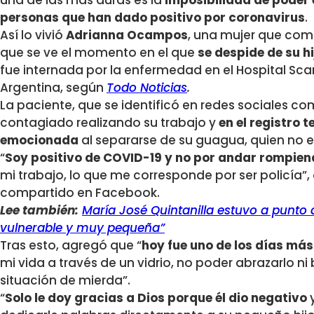
una de las más duras es la
imposibilidad de poder e
personas que han dado positivo por coronavirus
.
Así lo vivió
Adrianna Ocampos
, una mujer que com
que se ve el momento en el que
se despide de su hi
fue internada por la enfermedad en el Hospital Sca
Argentina, según
Todo Noticias
.
La paciente, que se identificó en redes sociales com
contagiado realizando su trabajo y
en el registro
emocionada
al separarse de su guagua, quien no e
“
Soy positivo de COVID-19 y no por andar rompien
mi trabajo, lo que me corresponde por ser policía
compartido en Facebook.
Lee también:
María José Quintanilla estuvo a punto 
vulnerable y muy pequeña”
Tras esto, agregó que “
hoy fue uno de los días más 
mi vida a través de un vidrio, no poder abrazarlo ni
situación de mierda”.
“
Solo le doy gracias a Dios porque él dio negativo
y