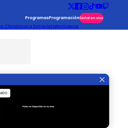
Programas
Programación
Señal en vivo
ta Climática
La Entrevista
Noticieros