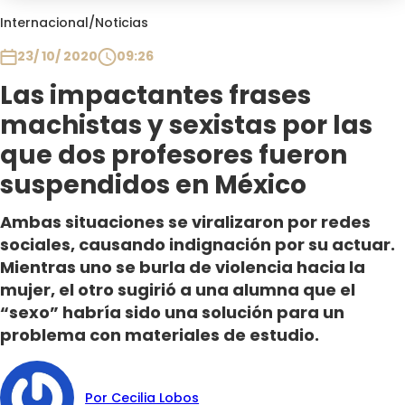
Club De La Comedia
Internacional
/
Noticias
Contigo en Directo
23/ 10/ 2020
09:26
Plan Perfecto
Las impactantes frases
El Tiempo
machistas y sexistas por las
Sabingo
Todos Los Programas
que dos profesores fueron
suspendidos en México
Ambas situaciones se viralizaron por redes
sociales, causando indignación por su actuar.
Mientras uno se burla de violencia hacia la
mujer, el otro sugirió a una alumna que el
“sexo” habría sido una solución para un
problema con materiales de estudio.
Por Cecilia Lobos