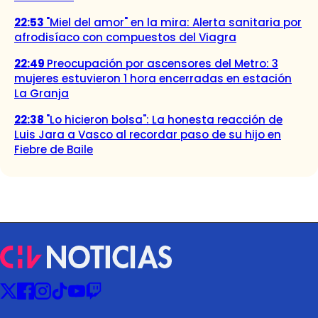
22:53
"Miel del amor" en la mira: Alerta sanitaria por
afrodisíaco con compuestos del Viagra
22:49
Preocupación por ascensores del Metro: 3
mujeres estuvieron 1 hora encerradas en estación
La Granja
22:38
"Lo hicieron bolsa": La honesta reacción de
Luis Jara a Vasco al recordar paso de su hijo en
Fiebre de Baile