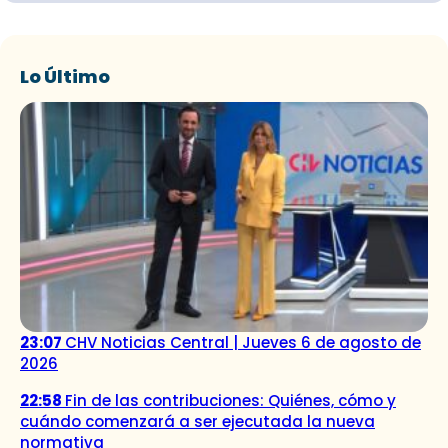
Lo Último
23:07
CHV Noticias Central | Jueves 6 de agosto de
2026
22:58
Fin de las contribuciones: Quiénes, cómo y
cuándo comenzará a ser ejecutada la nueva
normativa