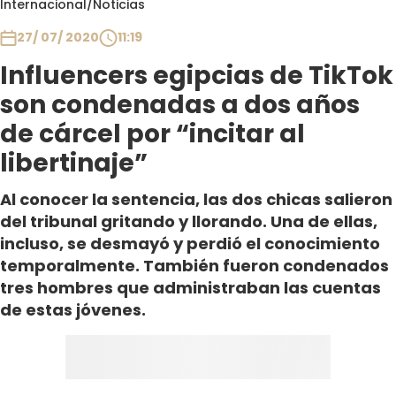
Internacional
/
Noticias
Club De La Comedia
Contigo en Directo
27/ 07/ 2020
11:19
Plan Perfecto
Influencers egipcias de TikTok
El Tiempo
son condenadas a dos años
Sabingo
de cárcel por “incitar al
Todos Los Programas
libertinaje”
Al conocer la sentencia, las dos chicas salieron
del tribunal gritando y llorando. Una de ellas,
incluso, se desmayó y perdió el conocimiento
temporalmente. También fueron condenados
tres hombres que administraban las cuentas
de estas jóvenes.