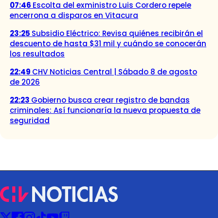
07:46
Escolta del exministro Luis Cordero repele
encerrona a disparos en Vitacura
23:25
Subsidio Eléctrico: Revisa quiénes recibirán el
descuento de hasta $31 mil y cuándo se conocerán
los resultados
22:49
CHV Noticias Central | Sábado 8 de agosto
de 2026
22:23
Gobierno busca crear registro de bandas
criminales: Así funcionaría la nueva propuesta de
seguridad